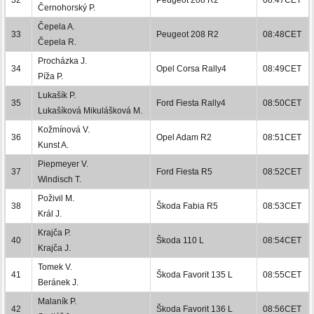
Černohorský P.
Čepela A.
33
Peugeot 208 R2
08:48CET
Čepela R.
Procházka J.
34
Opel Corsa Rally4
08:49CET
Píža P.
Lukašík P.
35
Ford Fiesta Rally4
08:50CET
Lukašíková Mikulášková M.
Kožmínová V.
36
Opel Adam R2
08:51CET
Kunst A.
Piepmeyer V.
37
Ford Fiesta R5
08:52CET
Windisch T.
Poživil M.
38
Škoda Fabia R5
08:53CET
Král J.
Krajča P.
40
Škoda 110 L
08:54CET
Krajča J.
Tomek V.
41
Škoda Favorit 135 L
08:55CET
Beránek J.
Malaník P.
42
Škoda Favorit 136 L
08:56CET