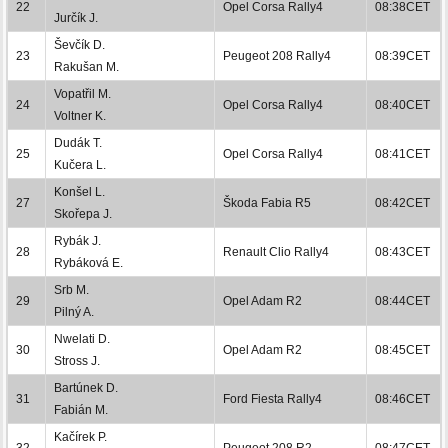
22
Opel Corsa Rally4
08:38CET
Jurčík J.
Ševčík D.
23
Peugeot 208 Rally4
08:39CET
Rakušan M.
Vopatřil M.
24
Opel Corsa Rally4
08:40CET
Voltner K.
Dudák T.
25
Opel Corsa Rally4
08:41CET
Kučera L.
Konšel L.
27
Škoda Fabia R5
08:42CET
Skořepa J.
Rybák J.
28
Renault Clio Rally4
08:43CET
Rybáková E.
Srb M.
29
Opel Adam R2
08:44CET
Pilný A.
Nwelati D.
30
Opel Adam R2
08:45CET
Stross J.
Bartúnek D.
31
Ford Fiesta Rally4
08:46CET
Fabián M.
Kačírek P.
32
Peugeot 208 R2
08:47CET