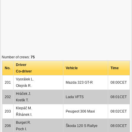
Number of crews:
75
Driver
No.
Vehicle
Time
Co-driver
Vyorálek L.
201
Mazda 323 GT-R
08:00CET
Olejník R.
Hráček J.
202
Lada VFTS
08:01CET
Kretík T.
Klepáč M.
203
Peugeot 306 Maxi
08:02CET
Říhánek I.
Burget R.
206
Škoda 120 S Rallye
08:03CET
Poch I.