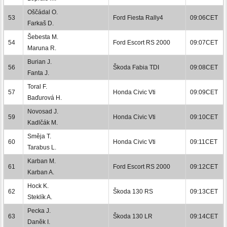
Oščádal O.
53
Ford Fiesta Rally4
09:06CET
Farkaš D.
Šebesta M.
54
Ford Escort RS 2000
09:07CET
Maruna R.
Burian J.
56
Škoda Fabia TDI
09:08CET
Fanta J.
Toral F.
57
Honda Civic Vti
09:09CET
Baďurová H.
Novosad J.
59
Honda Civic Vti
09:10CET
Kadlčák M.
Směja T.
60
Honda Civic Vti
09:11CET
Tarabus L.
Karban M.
61
Ford Escort RS 2000
09:12CET
Karban A.
Hock K.
62
Škoda 130 RS
09:13CET
Steklík A.
Pecka J.
63
Škoda 130 LR
09:14CET
Daněk I.