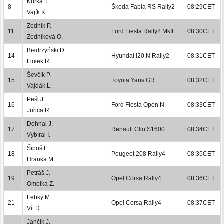
Kurka T.
8
Škoda Fabia RS Rally2
08:29CET
Vajík K.
Zedník P.
11
Ford Fiesta Rally2 MkII
08:30CET
Zedníková O.
Biedrzyński D.
14
Hyundai i20 N Rally2
08:31CET
Fiołek R.
Ševčík P.
15
Toyota Yaris GR
08:32CET
Vajdák L.
Pešl J.
16
Ford Fiesta Open N
08:33CET
Juřica R.
Dohnal J.
17
Renault Clio S1600
08:34CET
Vybíral I.
Šipoš F.
18
Peugeot 208 Rally4
08:35CET
Hranka M.
Petráš J.
19
Opel Corsa Rally4
08:36CET
Omelka Z.
Lehký M.
21
Opel Corsa Rally4
08:37CET
Vít D.
Jančík J.