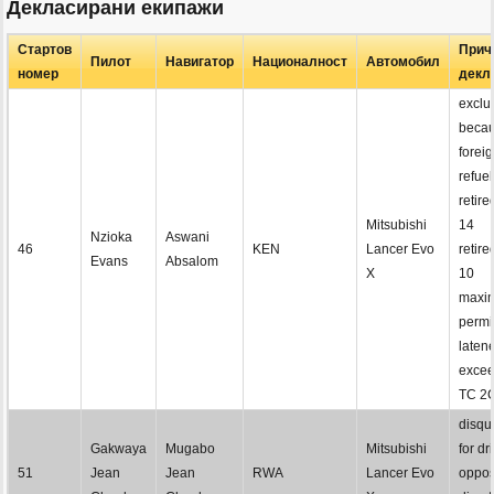
Декласирани екипажи
Стартов
Прич
Пилот
Навигатор
Националност
Автомобил
номер
декл
exclu
becau
foreig
refue
retire
Mitsubishi
14
Nzioka
Aswani
46
KEN
Lancer Evo
retire
Evans
Absalom
X
10
maxi
permi
laten
excee
TC 2
disqua
Gakwaya
Mugabo
Mitsubishi
for dr
51
Jean
Jean
RWA
Lancer Evo
oppos