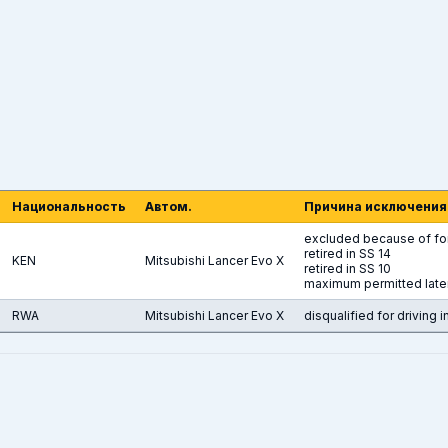
Национальность
Автом.
Причина исключения
excluded because of for
retired in SS 14
KEN
Mitsubishi Lancer Evo X
retired in SS 10
maximum permitted lat
RWA
Mitsubishi Lancer Evo X
disqualified for driving 