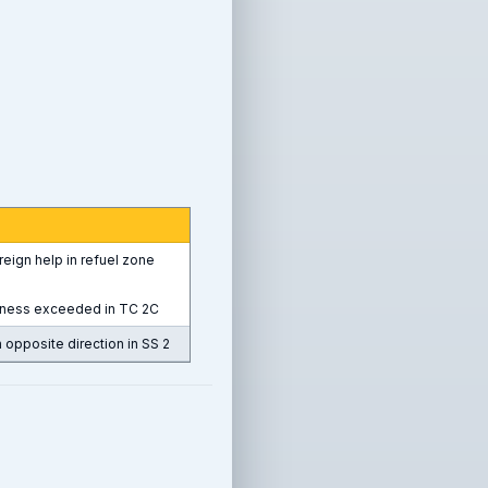
eign help in refuel zone
eness exceeded in TC 2C
in opposite direction in SS 2