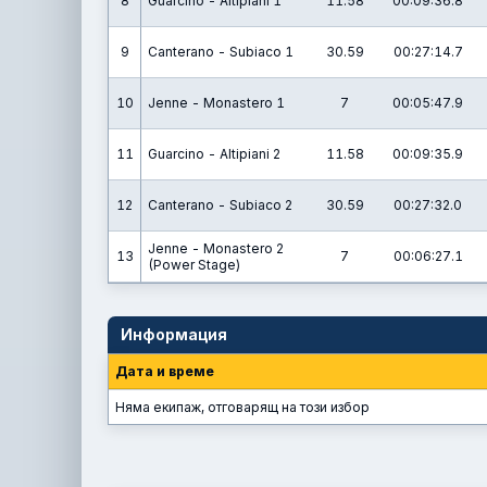
8
Guarcino - Altipiani 1
11.58
00:09:36.8
9
Canterano - Subiaco 1
30.59
00:27:14.7
10
Jenne - Monastero 1
7
00:05:47.9
11
Guarcino - Altipiani 2
11.58
00:09:35.9
12
Canterano - Subiaco 2
30.59
00:27:32.0
Jenne - Monastero 2
13
7
00:06:27.1
(Power Stage)
Информация
Дата и време
Няма екипаж, отговарящ на този избор