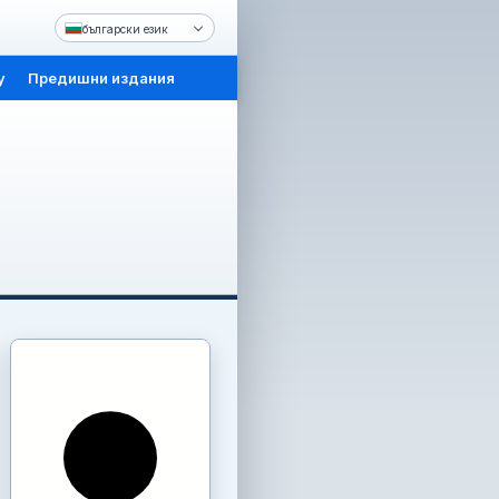
български език
y
Предишни издания