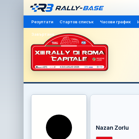
Резултати
Стартов списък
Часови график
Завъртане
Nazan Zorlu