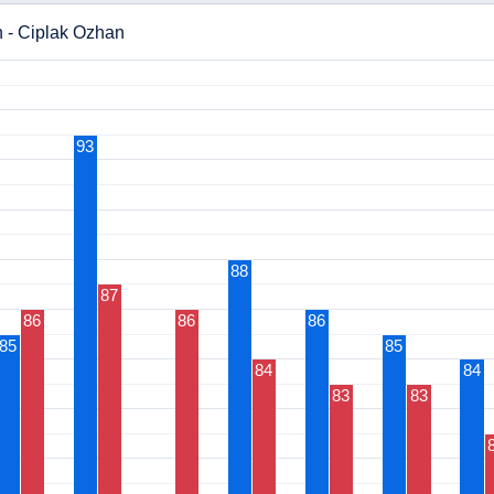
n - Ciplak Ozhan
93
88
87
86
86
86
85
85
84
84
83
83