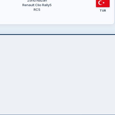
Zorlu Nazan
Renault Clio Rally5
RC5
TUR