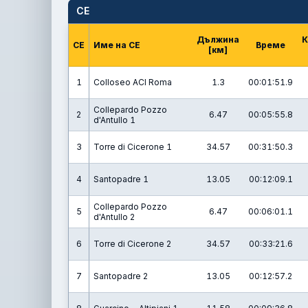
СЕ
Дължина
К
СЕ
Име на СЕ
Време
[км]
1
Colloseo ACI Roma
1.3
00:01:51.9
Collepardo Pozzo
2
6.47
00:05:55.8
d'Antullo 1
3
Torre di Cicerone 1
34.57
00:31:50.3
4
Santopadre 1
13.05
00:12:09.1
Collepardo Pozzo
5
6.47
00:06:01.1
d'Antullo 2
6
Torre di Cicerone 2
34.57
00:33:21.6
7
Santopadre 2
13.05
00:12:57.2