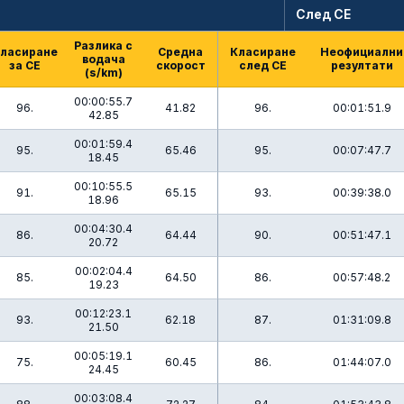
След СЕ
Разлика с
ласиране
Средна
Класиране
Неофициални
водача
за СЕ
скорост
след СЕ
резултати
(s/km)
00:00:55.7
96.
41.82
96.
00:01:51.9
42.85
00:01:59.4
95.
65.46
95.
00:07:47.7
18.45
00:10:55.5
91.
65.15
93.
00:39:38.0
18.96
00:04:30.4
86.
64.44
90.
00:51:47.1
20.72
00:02:04.4
85.
64.50
86.
00:57:48.2
19.23
00:12:23.1
93.
62.18
87.
01:31:09.8
21.50
00:05:19.1
75.
60.45
86.
01:44:07.0
24.45
00:03:08.4