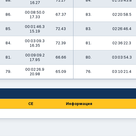
88.
72.27
84.
01:53:43.8
16.27
00:08:50.0
86.
67.37
83.
02:20:58.5
17.33
00:01:46.3
85.
72.43
83.
02:26:46.4
15.19
00:03:09.3
84.
72.39
81.
02:36:22.3
16.35
00:09:09.2
81.
66.66
80.
03:03:54.3
17.95
00:02:26.9
79.
65.09
76.
03:10:21.4
20.98
СЕ
Информация