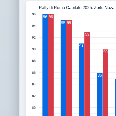
Rally di Roma Capitale 2025: Zorlu Naza
96
96
96
95
95
94
93
92
91
90
90
88
86
86
84
82
80