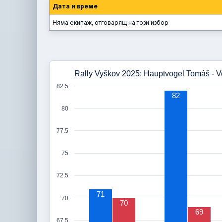
Дата и време
Няма екипаж, отговарящ на този избор
Rally Vyškov 2025: Hauptvogel Tomáš - Vo
82.5
82
80
77.5
75
72.5
71
70
70
69
67.5