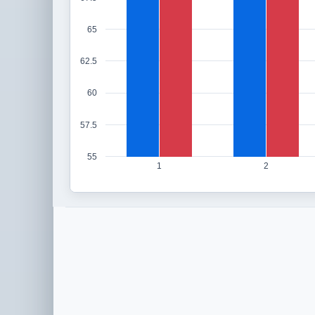
65
62.5
60
57.5
55
1
2