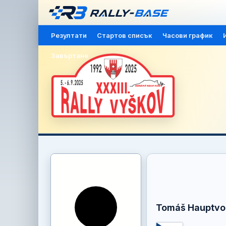
Резултати
Стартов списък
Часови график
Завъртане
Tomáš Hauptvo