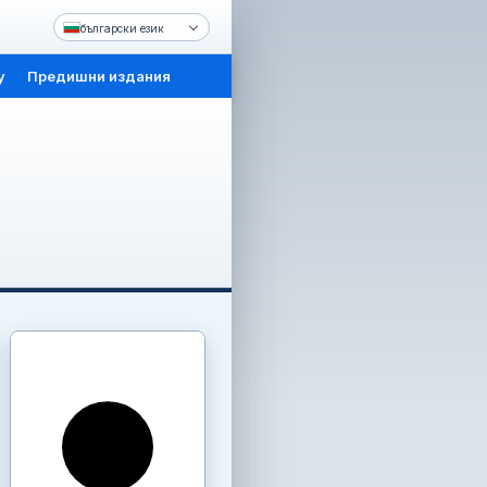
български език
y
Предишни издания