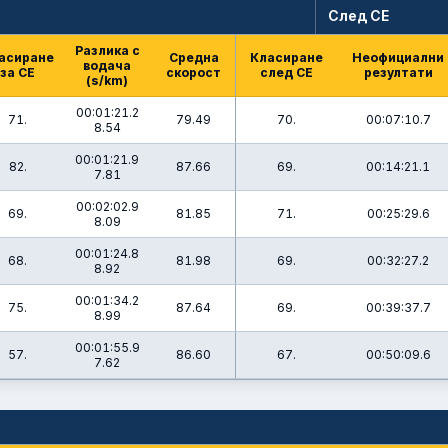
След СЕ
Разлика с
асиране
Средна
Класиране
Неофициални
водача
за СЕ
скорост
след СЕ
резултати
(s/km)
00:01:21.2
71.
79.49
70.
00:07:10.7
8.54
00:01:21.9
82.
87.66
69.
00:14:21.1
7.81
00:02:02.9
69.
81.85
71.
00:25:29.6
8.09
00:01:24.8
68.
81.98
69.
00:32:27.2
8.92
00:01:34.2
75.
87.64
69.
00:39:37.7
8.99
00:01:55.9
57.
86.60
67.
00:50:09.6
7.62