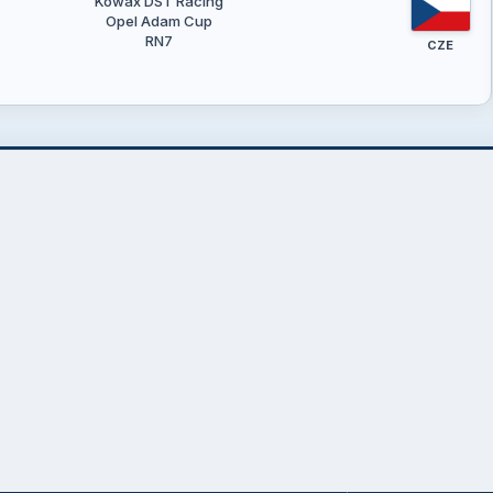
Kowax DST Racing
Opel Adam Cup
RN7
CZE