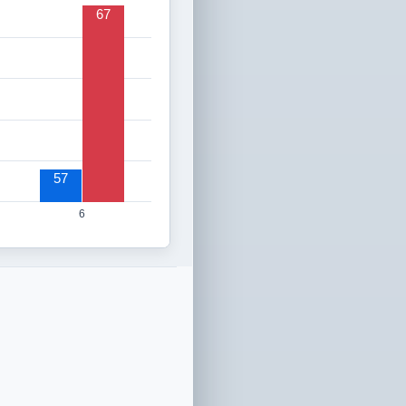
67
57
6