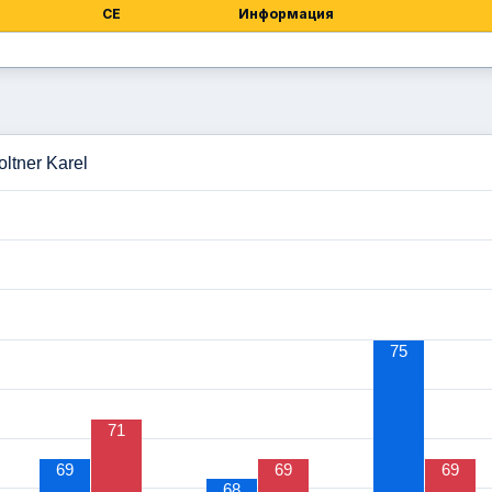
СЕ
Информация
ltner Karel
75
71
69
69
69
68