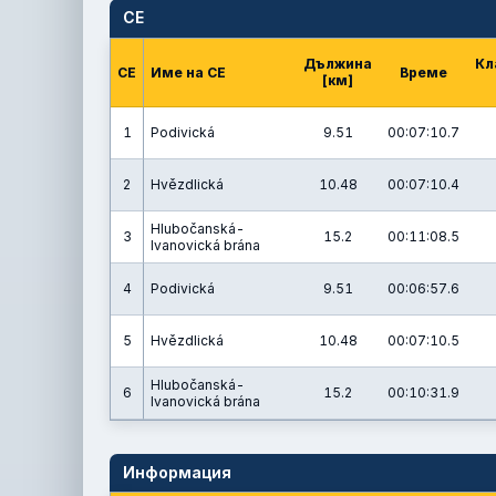
СЕ
Дължина
Кл
СЕ
Име на СЕ
Време
[км]
1
Podivická
9.51
00:07:10.7
2
Hvězdlická
10.48
00:07:10.4
Hlubočanská-
3
15.2
00:11:08.5
Ivanovická brána
4
Podivická
9.51
00:06:57.6
5
Hvězdlická
10.48
00:07:10.5
Hlubočanská-
6
15.2
00:10:31.9
Ivanovická brána
Информация