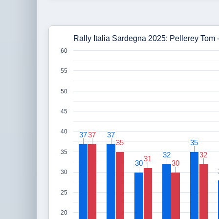
Rally Italia Sardegna 2025: Pellerey Tom
60
55
50
45
40
37
37
37
37
37
37
35
35
35
35
35
32
32
32
32
31
31
30
30
30
30
30
25
20