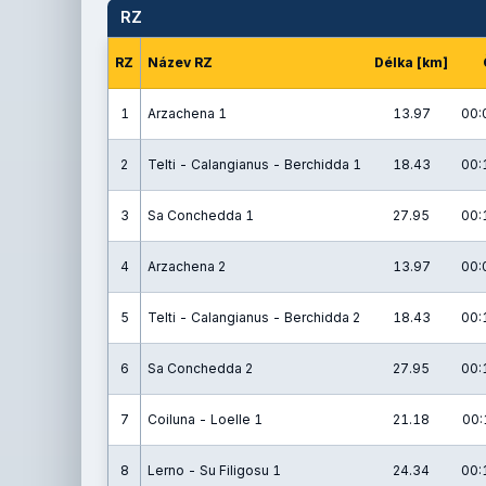
RZ
RZ
Název RZ
Délka [km]
1
Arzachena 1
13.97
00:
2
Telti - Calangianus - Berchidda 1
18.43
00:
3
Sa Conchedda 1
27.95
00:
4
Arzachena 2
13.97
00:
5
Telti - Calangianus - Berchidda 2
18.43
00:
6
Sa Conchedda 2
27.95
00:
7
Coiluna - Loelle 1
21.18
00:
8
Lerno - Su Filigosu 1
24.34
00: