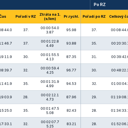
Po RZ
Ztráta na 1.
Čas
Pořadí v RZ
Pr.rychl.
Pořadí po RZ
Celkový č
(s/km)
00:00:54.0
08:44.0
37.
95.98
37.
00:08:44.
3.87
00:01:22.8
11:46.7
37.
93.88
35.
00:20:30.
4.49
00:01:55.5
19:11.9
30.
87.35
31.
00:39:42.
4.13
00:00:59.4
08:39.7
32.
96.77
30.
00:48:22.
4.25
00:01:31.9
11:41.9
35.
94.53
32.
01:00:04.
4.99
00:02:12.1
19:03.9
28.
87.96
29.
01:19:08.
4.73
00:01:47.5
15:25.0
35.
82.43
28.
01:34:33.
5.08
00:02:07.7
17:33.1
32.
83.21
28.
01:52:06.
5.25