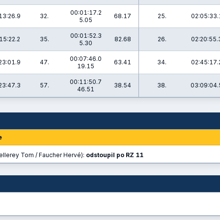
00:01:17.2
13:26.9
32.
68.17
25.
02:05:33.
5.05
00:01:52.3
15:22.2
35.
82.68
26.
02:20:55.
5.30
00:07:46.0
23:01.9
47.
63.41
34.
02:45:17.
19.15
00:11:50.7
23:47.3
57.
38.54
38.
03:09:04.
46.51
e
ellerey Tom / Faucher Hervé):
odstoupil po RZ 11