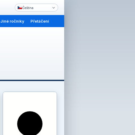
Čeština
Jiné ročníky
Přetáčení