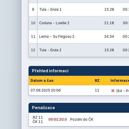
9
Tula - Erula 1
15.28
00:
10
Coiluna - Loelle 2
21.18
00:
11
Lerno - Su Filigosu 2
24.34
00:
12
Tula - Erula 2
15.28
00:
Přehled informací
Datum a čas
RZ
Informac
07.06.2025 20:06
11
(64 - P
Penalizace
RZ 11
00:01:20.0
Pozdní do ČK
ČK 11