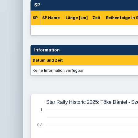
SP
SP
SP Name
Länge [km]
Zeit
Reihenfolge in 
Information
Datum und Zeit
Keine Information verfügbar
Star Rally Historic 2025: Tőke Dániel - 
1
0.8