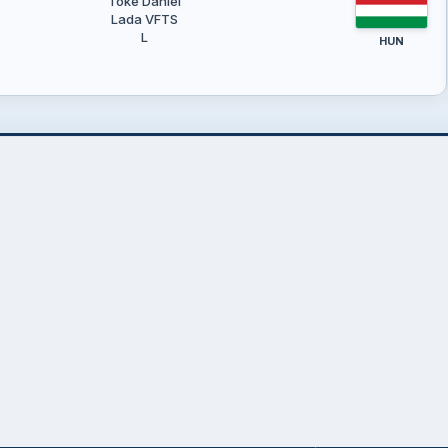
Tőke Dániel
Lada VFTS
L
HUN