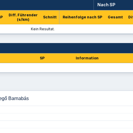
Nach SP
Diff. Führender
SP
Schnitt
Reihenfolge nach SP
Gesamt
Di
(s/km)
Kein Resultat.
SP
Information
Szegő Barnabás