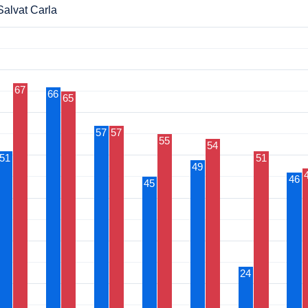
Salvat Carla
67
66
65
57
57
55
54
51
51
49
46
45
24