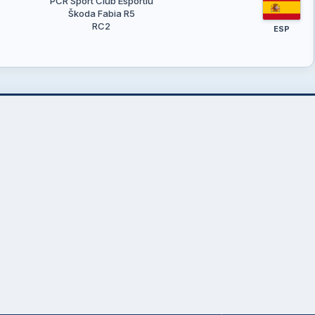
PCR Sport Club Esportiu
Škoda Fabia R5
RC2
ESP