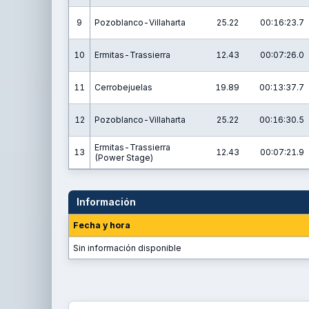
9
Pozoblanco-Villaharta
25.22
00:16:23.7
10
Ermitas-Trassierra
12.43
00:07:26.0
11
Cerrobejuelas
19.89
00:13:37.7
12
Pozoblanco-Villaharta
25.22
00:16:30.5
Ermitas-Trassierra
13
12.43
00:07:21.9
(Power Stage)
Información
Fecha y hora
Sin información disponible