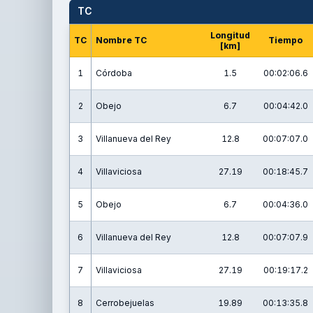
TC
Longitud
TC
Nombre TC
Tiempo
[km]
1
Córdoba
1.5
00:02:06.6
2
Obejo
6.7
00:04:42.0
3
Villanueva del Rey
12.8
00:07:07.0
4
Villaviciosa
27.19
00:18:45.7
5
Obejo
6.7
00:04:36.0
6
Villanueva del Rey
12.8
00:07:07.9
7
Villaviciosa
27.19
00:19:17.2
8
Cerrobejuelas
19.89
00:13:35.8