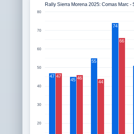
Rally Sierra Morena 2025: Comas Marc - 
80
74
70
66
60
55
50
47
47
46
45
44
40
30
20