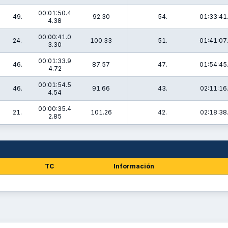
00:01:50.4
49.
92.30
54.
01:33:41
4.38
00:00:41.0
24.
100.33
51.
01:41:07
3.30
00:01:33.9
46.
87.57
47.
01:54:45
4.72
00:01:54.5
46.
91.66
43.
02:11:16
4.54
00:00:35.4
21.
101.26
42.
02:18:38
2.85
TC
Información