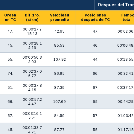
Después del Tr
Orden
Dif. 1ro.
Velocidad
Posiciones
Tiemp
en TC
(s/km)
promedio
después de TC
total
00:00:27.2
47.
42.65
47.
00:02:06
18.13
00:00:28.1
45.
85.53
46.
00:06:48
4.19
00:00:50.3
55.
107.92
44.
00:13:55
3.93
00:02:37.0
74.
86.95
66.
00:32:41
5.77
00:00:27.8
51.
87.39
67.
00:37:17
4.15
00:00:57.2
66.
107.69
65.
00:44:25
4.47
00:03:16.1
57.
84.59
57.
01:03:42
7.21
00:01:33.7
45.
87.77
55.
01:17:18
4.71