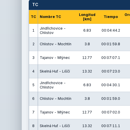
TC
Longitud
Or
TC
Nombre TC
Tiempo
[km]
Jindřichovice -
1
6.83
00:04:44.2
Chlistov
2
Chlistov - Mochtín
3.8
00:01:59.8
3
Tajanov - Mlýnec
12.77
00:07:07.1
4
Skelná Huť - Liščí
13.32
00:07:23.0
Jindřichovice -
5
6.83
00:04:30.1
Chlistov
6
Chlistov - Mochtín
3.8
00:01:59.0
7
Tajanov - Mlýnec
12.77
00:07:02.0
8
Skelná Huť - Liščí
13.32
00:07:11.1