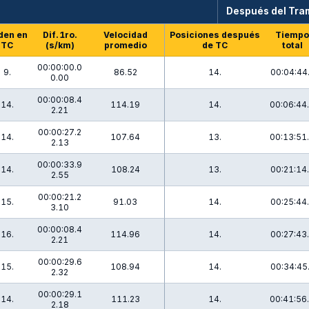
Después del Tr
den en
Dif. 1ro.
Velocidad
Posiciones después
Tiempo
TC
(s/km)
promedio
de TC
total
00:00:00.0
9.
86.52
14.
00:04:44
0.00
00:00:08.4
14.
114.19
14.
00:06:44
2.21
00:00:27.2
14.
107.64
13.
00:13:51
2.13
00:00:33.9
14.
108.24
13.
00:21:14
2.55
00:00:21.2
15.
91.03
14.
00:25:44
3.10
00:00:08.4
16.
114.96
14.
00:27:43
2.21
00:00:29.6
15.
108.94
14.
00:34:45
2.32
00:00:29.1
14.
111.23
14.
00:41:56
2.18