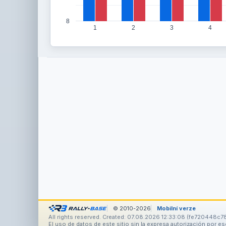
8
1
2
3
4
© 2010-2026
Mobilní verze
All rights reserved. Created: 07.08.2026 12:33:08 (fe720448c78
El uso de datos de este sitio sin la expresa autorización por e