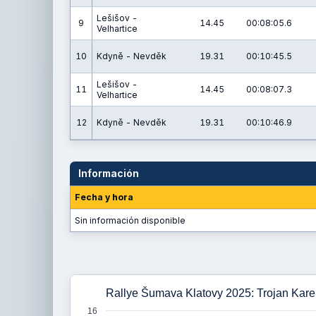
Lešišov -
9
14.45
00:08:05.6
Velhartice
10
Kdyně - Nevděk
19.31
00:10:45.5
Lešišov -
11
14.45
00:08:07.3
Velhartice
12
Kdyně - Nevděk
19.31
00:10:46.9
Información
Fecha y hora
Sin información disponible
Rallye Šumava Klatovy 2025: Trojan Karel
16