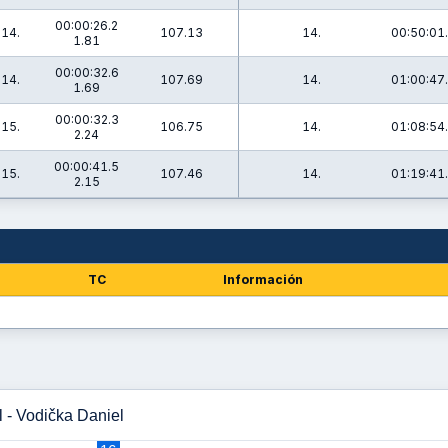
00:00:26.2
14.
107.13
14.
00:50:01
1.81
00:00:32.6
14.
107.69
14.
01:00:47
1.69
00:00:32.3
15.
106.75
14.
01:08:54
2.24
00:00:41.5
15.
107.46
14.
01:19:41
2.15
TC
Información
 - Vodička Daniel