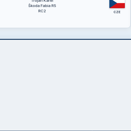
Trojan Karel
Škoda Fabia R5
RC2
CZE