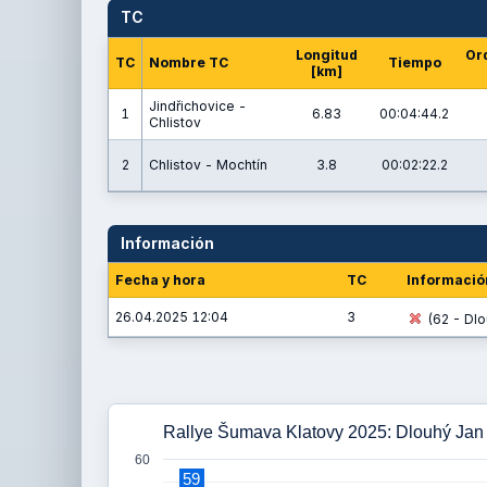
TC
Longitud
Or
TC
Nombre TC
Tiempo
[km]
Jindřichovice -
1
6.83
00:04:44.2
Chlistov
2
Chlistov - Mochtín
3.8
00:02:22.2
Información
Fecha y hora
TC
Informació
26.04.2025 12:04
3
(62 - Dlo
Rallye Šumava Klatovy 2025: Dlouhý Jan 
60
59