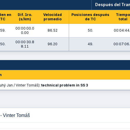
Después del Tr
den en
Dif. 1ro.
Velocidad
Posiciones después
Tiempo
TC
(s/km)
promedio
de TC
total
00:00:00.0
59.
86.52
50.
00:04:44
0.00
00:00:30.8
50.
96.20
49.
00:07:06
8.11
n
uhý Jan / Vinter Tomáš):
technical problem in SS 3
- Vinter Tomáš