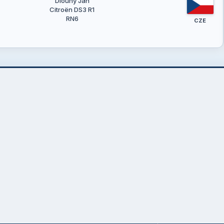
Dlouhý Jan
Citroën DS3 R1
RN6
CZE