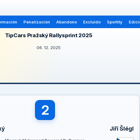
ormación
Penalización
Abandono
Excluido
Sportity
Edici
TipCars Pražský Rallysprint 2025
06. 12. 2025
2
ký
Jiří Šlégl