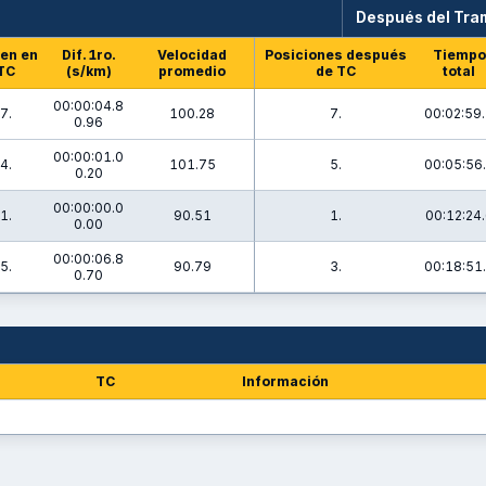
Después del Tr
en en
Dif. 1ro.
Velocidad
Posiciones después
Tiempo
TC
(s/km)
promedio
de TC
total
00:00:04.8
7.
100.28
7.
00:02:59
0.96
00:00:01.0
4.
101.75
5.
00:05:56
0.20
00:00:00.0
1.
90.51
1.
00:12:24
0.00
00:00:06.8
5.
90.79
3.
00:18:51
0.70
TC
Información