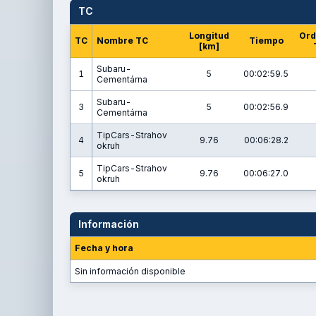
TC
Longitud
Ord
TC
Nombre TC
Tiempo
[km]
Subaru-
1
5
00:02:59.5
Cementárna
Subaru-
3
5
00:02:56.9
Cementárna
TipCars-Strahov
4
9.76
00:06:28.2
okruh
TipCars-Strahov
5
9.76
00:06:27.0
okruh
Información
Fecha y hora
Sin información disponible