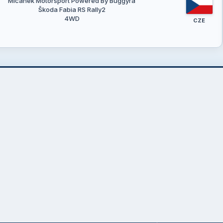
Micanek Motorsport Powered By Buggyra
Škoda Fabia RS Rally2
4WD
CZE