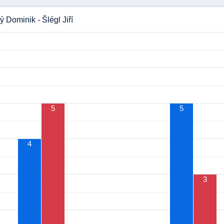
ý Dominik - Šlégl Jiří
5
5
4
3