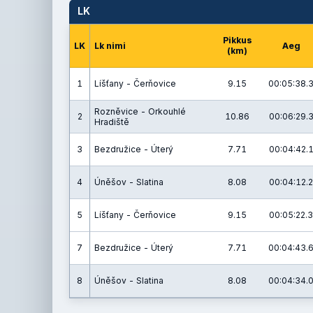
LK
Pikkus
LK
Lk nimi
Aeg
(km)
1
Líšťany - Čerňovice
9.15
00:05:38.
Rozněvice - Orkouhlé
2
10.86
00:06:29.
Hradiště
3
Bezdružice - Úterý
7.71
00:04:42.
4
Úněšov - Slatina
8.08
00:04:12.2
5
Líšťany - Čerňovice
9.15
00:05:22.3
7
Bezdružice - Úterý
7.71
00:04:43.
8
Úněšov - Slatina
8.08
00:04:34.