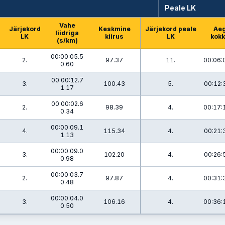
Peale LK
Vahe
Järjekord
Keskmine
Järjekord peale
Ae
liidriga
LK
kiirus
LK
kok
(s/km)
00:00:05.5
3
2.
97.37
11.
00:06:
0.60
00:00:12.7
3
3.
100.43
5.
00:12:
1.17
00:00:02.6
1
2.
98.39
4.
00:17:
0.34
00:00:09.1
4.
115.34
4.
00:21:
1.13
00:00:09.0
3.
102.20
4.
00:26:
0.98
00:00:03.7
6
2.
97.87
4.
00:31:
0.48
00:00:04.0
0
3.
106.16
4.
00:36:
0.50