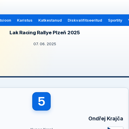
tsioon
Karistus
Katkestanud
Diskvalifitseeritud
Sportity
Lak Racing Rallye Plzeň 2025
07. 06. 2025
5
Ondřej Krajča