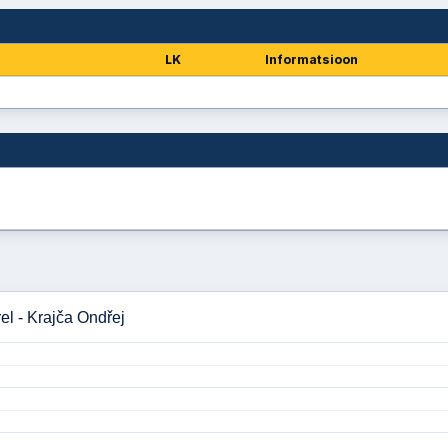
LK
Informatsioon
l - Krajča Ondřej