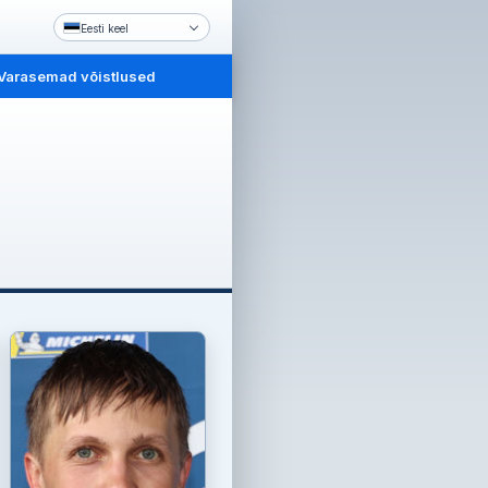
Eesti keel
Varasemad võistlused