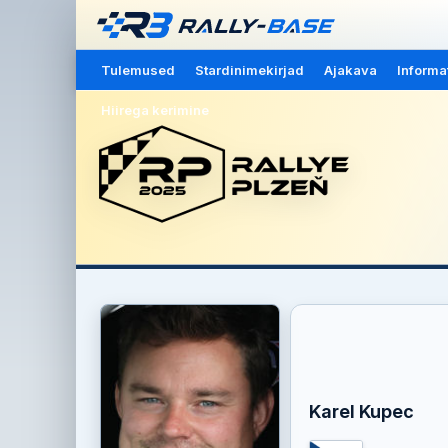
Tulemused
Stardinimekirjad
Ajakava
Informa
Hiirega kerimine
Karel Kupec