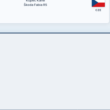
Kupec Karel
Škoda Fabia R5
CZE