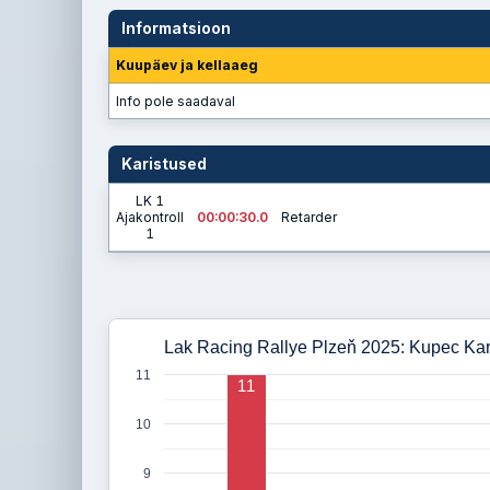
Informatsioon
Kuupäev ja kellaaeg
Info pole saadaval
Karistused
LK 1
Ajakontroll
00:00:30.0
Retarder
1
Lak Racing Rallye Plzeň 2025: Kupec Kare
11
11
10
9