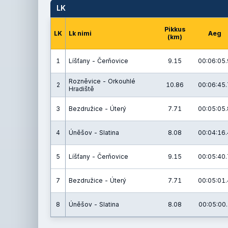
LK
Pikkus
LK
Lk nimi
Aeg
(km)
1
Líšťany - Čerňovice
9.15
00:06:05.
Rozněvice - Orkouhlé
2
10.86
00:06:45.
Hradiště
3
Bezdružice - Úterý
7.71
00:05:05.
4
Úněšov - Slatina
8.08
00:04:16.
5
Líšťany - Čerňovice
9.15
00:05:40.
7
Bezdružice - Úterý
7.71
00:05:01.
8
Úněšov - Slatina
8.08
00:05:00.