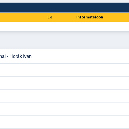
LK
Informatsioon
al - Horák Ivan