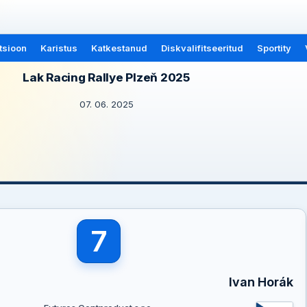
tsioon
Karistus
Katkestanud
Diskvalifitseeritud
Sportity
Lak Racing Rallye Plzeň 2025
07. 06. 2025
7
Ivan Horák