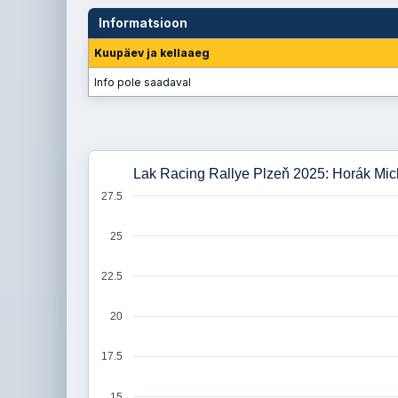
Informatsioon
Kuupäev ja kellaaeg
Info pole saadaval
Lak Racing Rallye Plzeň 2025: Horák Mich
27.5
25
22.5
20
17.5
15