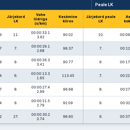
Peale LK
Vahe
Järjekord
Keskmine
Järjekord peale
A
liidriga
LK
kiirus
LK
ko
(s/km)
00:00:33.1
9
11.
90.02
10.
00:06
3.62
00:00:29.1
7
7.
96.37
7.
00:12
2.68
00:00:26.3
8
9.
90.77
9.
00:17
3.41
00:00:13.3
4
6.
113.45
7.
00:22
1.65
00:00:27.4
7
8.
96.68
8.
00:27
2.99
00:00:21.5
4
9.
92.09
9.
00:32
2.79
00:00:30.2
2
27.
96.90
9.
00:37
3.74