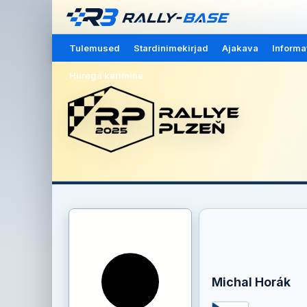
Tulemused
Stardinimekirjad
Ajakava
Informa
Hiirega kerimine
Michal Horák