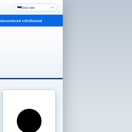
Eesti keel
Varasemad võistlused