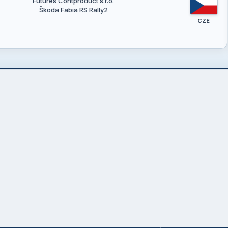
Futures Contproduct s.r.o.
Škoda Fabia RS Rally2
CZE