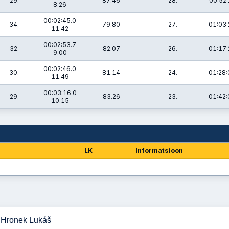
29.
87.46
28.
00:52:
8.26
00:02:45.0
34.
79.80
27.
01:03:
11.42
00:02:53.7
32.
82.07
26.
01:17:
9.00
00:02:46.0
30.
81.14
24.
01:28:
11.49
00:03:16.0
29.
83.26
23.
01:42:
10.15
LK
Informatsioon
- Hronek Lukáš