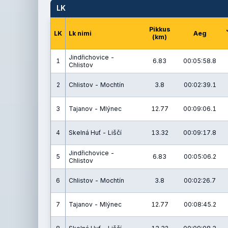
LK
Pikkus
LK
Lk nimi
Aeg
(km)
Jindřichovice -
1
6.83
00:05:58.8
Chlistov
2
Chlistov - Mochtín
3.8
00:02:39.1
3
Tajanov - Mlýnec
12.77
00:09:06.1
4
Skelná Huť - Liščí
13.32
00:09:17.8
Jindřichovice -
5
6.83
00:05:06.2
Chlistov
6
Chlistov - Mochtín
3.8
00:02:26.7
7
Tajanov - Mlýnec
12.77
00:08:45.2