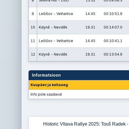
8
Skelná Huť - Liščí
13.32
00:09:08.3
9
Lešišov - Velhartice
14.45
00:10:51.9
10
Kdyně - Nevděk
19.31
00:14:07.0
11
Lešišov - Velhartice
14.45
00:10:41.1
12
Kdyně - Nevděk
19.31
00:13:54.9
Informatsioon
Kuupäev ja kellaaeg
Info pole saadaval
Historic Vltava Rallye 2025: Touš Radek 