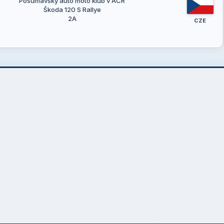
Pošumavský auto moto klub v AČR
Škoda 120 S Rallye
2A
CZE