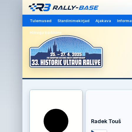
Tulemused
Stardinimekirjad
Ajakava
Informa
Hiirega kerimine
Radek Touš