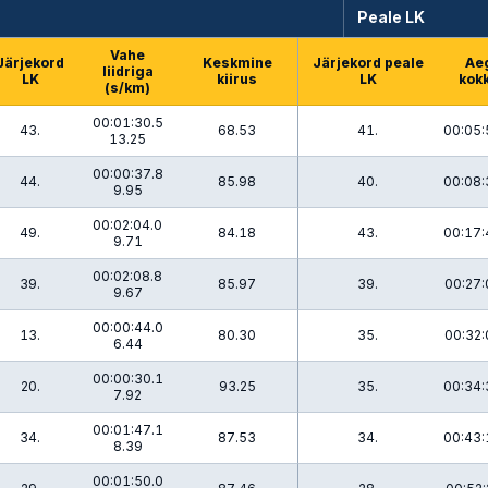
Peale LK
Vahe
Järjekord
Keskmine
Järjekord peale
Ae
liidriga
LK
kiirus
LK
kok
(s/km)
00:01:30.5
43.
68.53
41.
00:05:
13.25
00:00:37.8
44.
85.98
40.
00:08:
9.95
00:02:04.0
49.
84.18
43.
00:17:
9.71
00:02:08.8
39.
85.97
39.
00:27:
9.67
00:00:44.0
13.
80.30
35.
00:32:
6.44
00:00:30.1
20.
93.25
35.
00:34:
7.92
00:01:47.1
34.
87.53
34.
00:43:
8.39
00:01:50.0