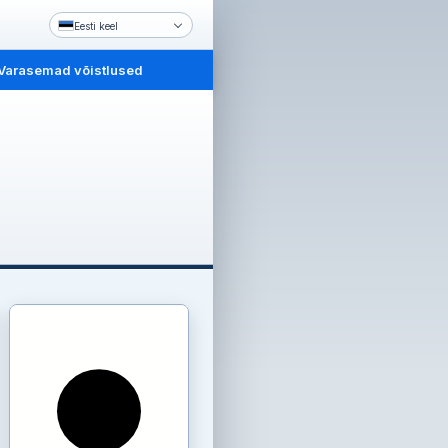
Eesti keel
Varasemad võistlused