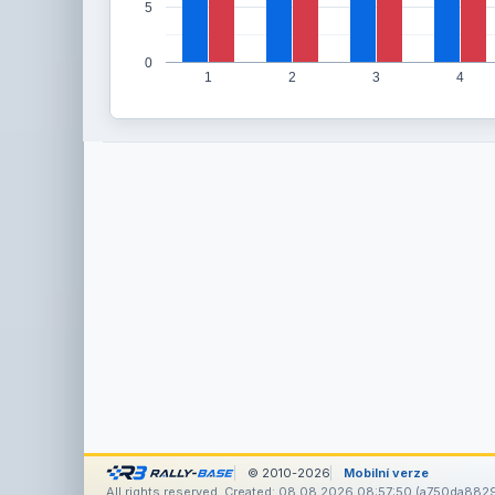
5
0
1
2
3
4
© 2010-2026
Mobilní verze
All rights reserved. Created: 08.08.2026 08:57:50 (a750da882