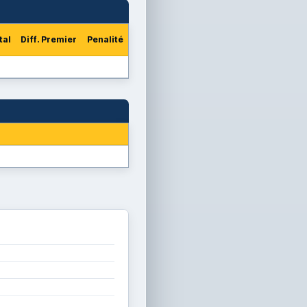
tal
Diff. Premier
Penalité