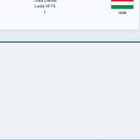
Tőke Dániel
Lada VFTS
L
HUN