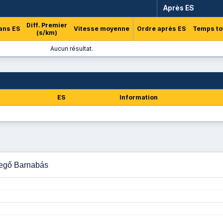
Après ES
Diff. Premier
ans ES
Vitesse moyenne
Ordre après ES
Temps to
(s/km)
Aucun résultat.
ES
Information
Szegő Barnabás