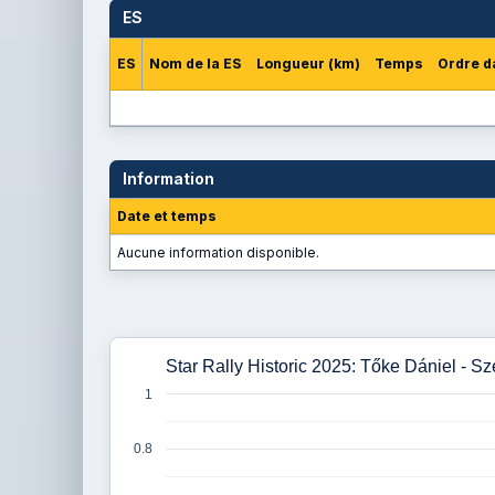
ES
ES
Nom de la ES
Longueur (km)
Temps
Ordre d
Information
Date et temps
Aucune information disponible.
Star Rally Historic 2025: Tőke Dániel - 
1
0.8