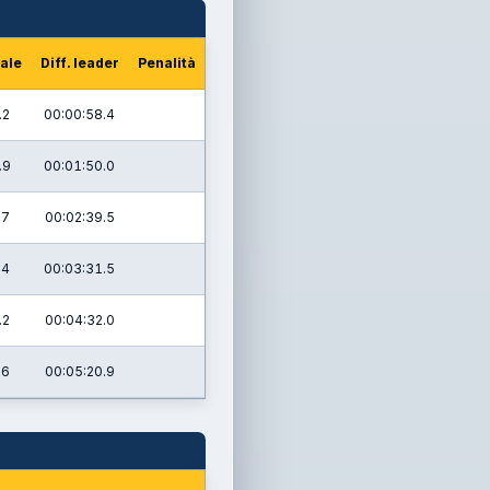
ale
Diff. leader
Penalità
.2
00:00:58.4
.9
00:01:50.0
.7
00:02:39.5
.4
00:03:31.5
.2
00:04:32.0
.6
00:05:20.9