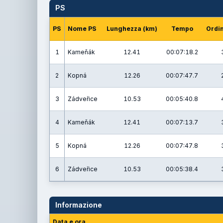
PS
PS
Nome PS
Lunghezza (km)
Tempo
Ordin
1
Kameňák
12.41
00:07:18.2
2
Kopná
12.26
00:07:47.7
3
Zádveřice
10.53
00:05:40.8
4
Kameňák
12.41
00:07:13.7
5
Kopná
12.26
00:07:47.8
6
Zádveřice
10.53
00:05:38.4
Informazione
Data e ora