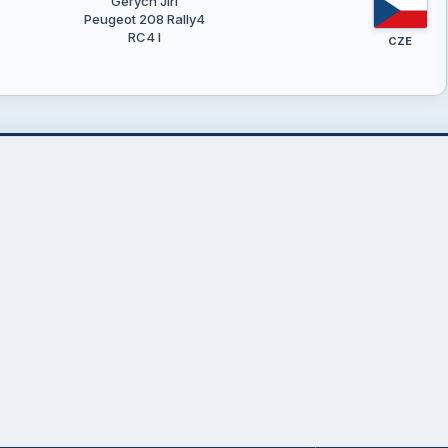
Gerych Jiří
Peugeot 208 Rally4
RC4 I
CZE