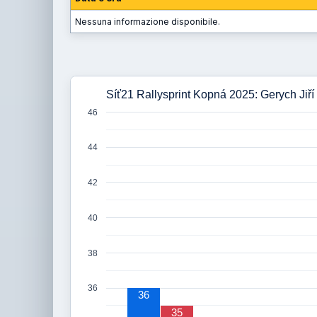
Nessuna informazione disponibile.
Síť21 Rallysprint Kopná 2025: Gerych Jiří
46
44
42
40
38
36
36
35