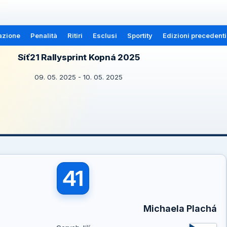
azione
Penalità
Ritiri
Esclusi
Sportity
Edizioni precedenti
Síť21 Rallysprint Kopná 2025
09. 05. 2025 - 10. 05. 2025
41
Michaela Plachá