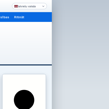
latviešu valoda
nsības
Ritināt