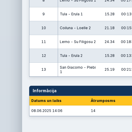
8
Lerno - Su Filigosu 1
24.34
00:17
9
Tula - Erula 1
15.28
00:13
10
Coiluna - Loelle 2
21.18
00:15
11
Lerno - Su Filigosu 2
24.34
00:18
12
Tula - Erula 2
15.28
00:13
San Giacomo - Plebi
13
25.19
00:21
1
Informācija
Datums un laiks
Ātrumposms
08.06.2025 14:06
14