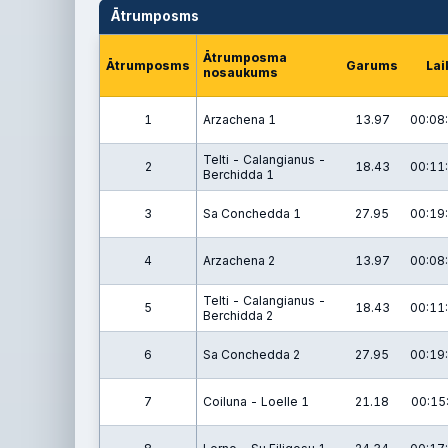
Ātrumposms
Ātrumposma
Ātrumposms
Garums
Lai
nosaukums
1
Arzachena 1
13.97
00:08
Telti - Calangianus -
2
18.43
00:11
Berchidda 1
3
Sa Conchedda 1
27.95
00:19
4
Arzachena 2
13.97
00:08
Telti - Calangianus -
5
18.43
00:11
Berchidda 2
6
Sa Conchedda 2
27.95
00:19
7
Coiluna - Loelle 1
21.18
00:15