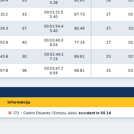
:36.4
35.
82.95
29.
01:
5.38
00:01:22.5
:32.2
33.
67.73
27.
02:
5.40
00:01:54.4
:24.3
37.
82.49
27.
02
5.40
00:03:40.0
:55.9
40.
77.14
27.
02:
9.04
00:01:49.2
:45.8
30.
66.61
23.
02:
7.15
00:02:47.2
:57.8
38.
68.81
25.
03:
6.64
Informācija
(72 - Castro Eduardo / Echazu Julio):
accident in SS 14