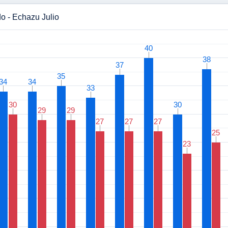
o - Echazu Julio
40
40
38
38
37
37
35
35
34
34
34
34
33
33
30
30
30
30
29
29
29
29
27
27
27
27
27
27
25
25
23
23