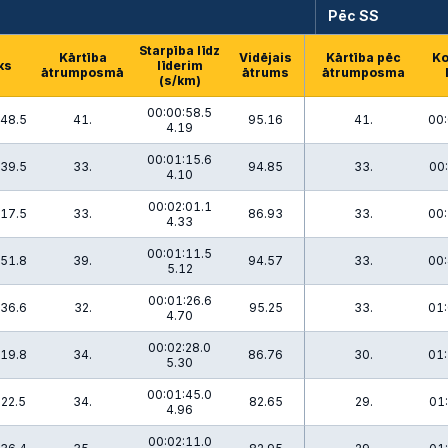
Pēc SS
Starpība līdz
Kārtība
Vidējais
Kārtība pēc
Ko
ks
līderim
ātrumposmā
ātrums
ātrumposma
(s/km)
00:00:58.5
:48.5
41.
95.16
41.
00:
4.19
00:01:15.6
:39.5
33.
94.85
33.
00:
4.10
00:02:01.1
:17.5
33.
86.93
33.
00:
4.33
00:01:11.5
:51.8
39.
94.57
33.
00:
5.12
00:01:26.6
:36.6
32.
95.25
33.
01:
4.70
00:02:28.0
:19.8
34.
86.76
30.
01:
5.30
00:01:45.0
:22.5
34.
82.65
29.
01:
4.96
00:02:11.0