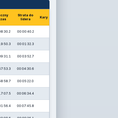
ączny
Strata do
Kary
czas
lidera
08:30.2
00:00:40.2
19:50.3
00:01:32.3
39:31.1
00:03:52.7
47:53.3
00:04:30.6
58:58.7
00:05:22.0
17:07.5
00:06:34.4
31:56.4
00:07:45.8