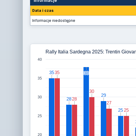
Informacje
Data i czas
Informacje niedostępne
Rally Italia Sardegna 2025: Trentin Giovan
40
35
35
35
35
38
38
35
30
30
29
29
30
28
28
28
28
27
27
25
25
25
25
25
20