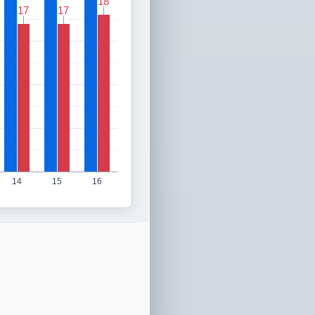
18
18
17
17
17
17
14
15
16