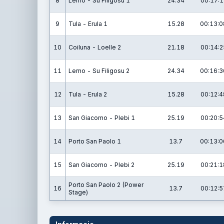
8
Lerno - Su Filigosu 1
24.34
00:17:1
9
Tula - Erula 1
15.28
00:13:0
10
Coiluna - Loelle 2
21.18
00:14:2
11
Lerno - Su Filigosu 2
24.34
00:16:3
12
Tula - Erula 2
15.28
00:12:4
13
San Giacomo - Plebi 1
25.19
00:20:5
14
Porto San Paolo 1
13.7
00:13:0
15
San Giacomo - Plebi 2
25.19
00:21:1
Porto San Paolo 2 (Power
16
13.7
00:12:5
Stage)