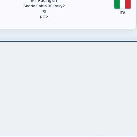
MT Racing srl
Škoda Fabia RS Rally2
P2
ITA
RC2