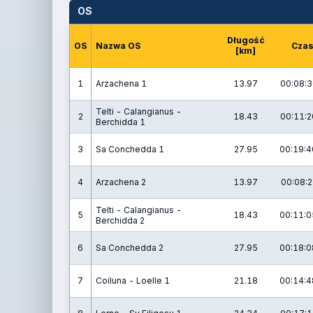
OS
Długość
OS
Nazwa OS
Cza
[km]
1
Arzachena 1
13.97
00:08:3
Telti - Calangianus -
2
18.43
00:11:2
Berchidda 1
3
Sa Conchedda 1
27.95
00:19:4
4
Arzachena 2
13.97
00:08:2
Telti - Calangianus -
5
18.43
00:11:0
Berchidda 2
6
Sa Conchedda 2
27.95
00:18:0
7
Coiluna - Loelle 1
21.18
00:14:4