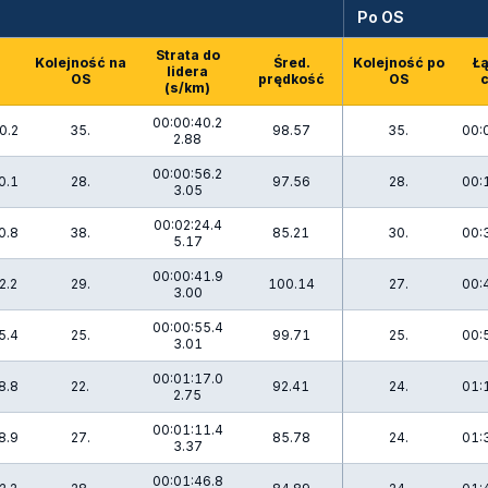
Po OS
Strata do
Kolejność na
Śred.
Kolejność po
Ł
s
lidera
OS
prędkość
OS
(s/km)
00:00:40.2
0.2
35.
98.57
35.
00:
2.88
00:00:56.2
0.1
28.
97.56
28.
00:
3.05
00:02:24.4
0.8
38.
85.21
30.
00:
5.17
00:00:41.9
2.2
29.
100.14
27.
00:
3.00
00:00:55.4
5.4
25.
99.71
25.
00:
3.01
00:01:17.0
8.8
22.
92.41
24.
01:
2.75
00:01:11.4
8.9
27.
85.78
24.
01:
3.37
00:01:46.8