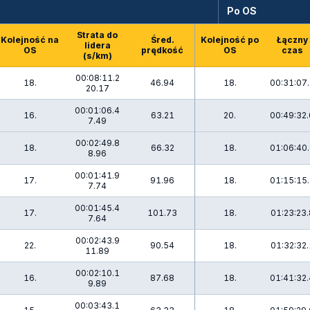
Po OS
Strata do
Kolejność na
Śred.
Kolejność po
Łączny
lidera
OS
prędkość
OS
czas
(s/km)
00:08:11.2
18.
46.94
18.
00:31:07.
20.17
00:01:06.4
16.
63.21
20.
00:49:32.
7.49
00:02:49.8
18.
66.32
18.
01:06:40.
8.96
00:01:41.9
17.
91.96
18.
01:15:15.
7.74
00:01:45.4
17.
101.73
18.
01:23:23.
7.64
00:02:43.9
22.
90.54
18.
01:32:32.
11.89
00:02:10.1
16.
87.68
18.
01:41:32.
9.89
00:03:43.1