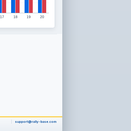
17
18
19
20
support@rally-base.com