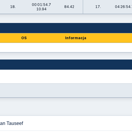
00:01:54.7
18.
84.42
17.
04:26:54.
10.94
OS
Informacja
han Tauseef