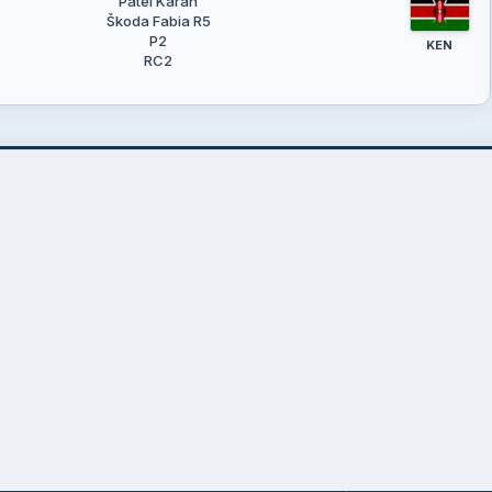
Patel Karan
Škoda Fabia R5
P2
KEN
RC2