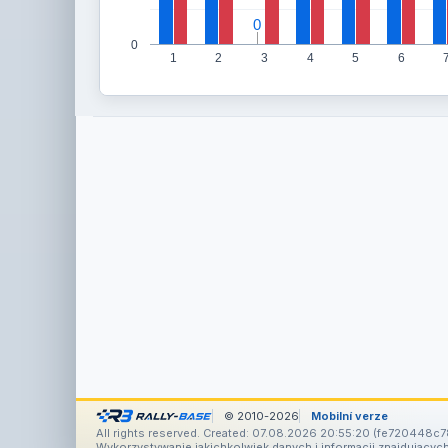
0
0
0
1
2
3
4
5
6
© 2010-2026
Mobilní verze
All rights reserved. Created: 07.08.2026 20:55:20 (fe720448c7
Wykorzystywanie jakichkolwiek danych i informacji znajdujących