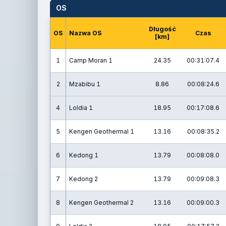
OS
Długość
OS
Nazwa OS
Czas
[km]
1
Camp Moran 1
24.35
00:31:07.4
2
Mzabibu 1
8.86
00:08:24.6
4
Loldia 1
18.95
00:17:08.6
5
Kengen Geothermal 1
13.16
00:08:35.2
6
Kedong 1
13.79
00:08:08.0
7
Kedong 2
13.79
00:09:08.3
8
Kengen Geothermal 2
13.16
00:09:00.3