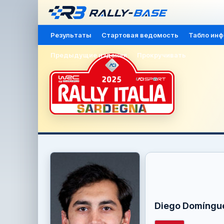
Результаты
Стартовая ведомость
Табло ин
Предыдущие издания
Прокручивать
Diego Domíngu