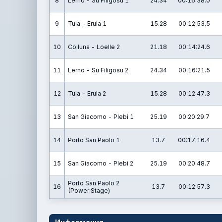
8
Lerno - Su Filigosu 1
24.34
00:16:38.0
9
Tula - Erula 1
15.28
00:12:53.5
10
Coiluna - Loelle 2
21.18
00:14:24.6
11
Lerno - Su Filigosu 2
24.34
00:16:21.5
12
Tula - Erula 2
15.28
00:12:47.3
13
San Giacomo - Plebi 1
25.19
00:20:29.7
14
Porto San Paolo 1
13.7
00:17:16.4
15
San Giacomo - Plebi 2
25.19
00:20:48.7
Porto San Paolo 2
16
13.7
00:12:57.3
(Power Stage)