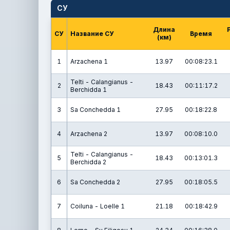
СУ
Длина
СУ
Название СУ
Время
(км)
1
Arzachena 1
13.97
00:08:23.1
Telti - Calangianus -
2
18.43
00:11:17.2
Berchidda 1
3
Sa Conchedda 1
27.95
00:18:22.8
4
Arzachena 2
13.97
00:08:10.0
Telti - Calangianus -
5
18.43
00:13:01.3
Berchidda 2
6
Sa Conchedda 2
27.95
00:18:05.5
7
Coiluna - Loelle 1
21.18
00:18:42.9