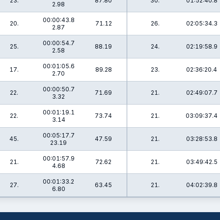
23.
87.80
30.
01:52:40.8
2.98
00:00:43.8
20.
71.12
26.
02:05:34.3
2.87
00:00:54.7
25.
88.19
24.
02:19:58.9
2.58
00:01:05.6
17.
89.28
23.
02:36:20.4
2.70
00:00:50.7
22.
71.69
21.
02:49:07.7
3.32
00:01:19.1
22.
73.74
21.
03:09:37.4
3.14
00:05:17.7
45.
47.59
21.
03:28:53.8
23.19
00:01:57.9
21.
72.62
21.
03:49:42.5
4.68
00:01:33.2
27.
63.45
21.
04:02:39.8
6.80