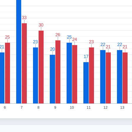
33
33
30
30
26
26
25
25
25
25
24
24
23
23
23
23
22
22
22
22
21
21
21
21
21
21
20
20
17
17
6
7
8
9
10
11
12
13