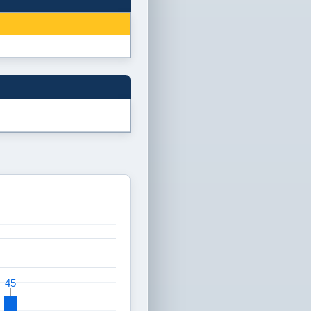
45
45