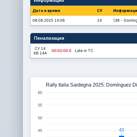
Информация
Дата и время
СУ
Информац
08.06.2025 14:06
14
(38 - Domíng
Пенализация
СУ 14
00:02:00.0
Late in TC
КВ 14A
Rally Italia Sardegna 2025: Domínguez D
60
55
50
43
43
45