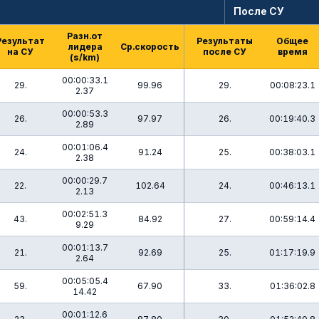
После СУ
Разн.от
Результат
Результаты
Общее
лидера
Ср.скорость
на СУ
после СУ
время
(s/km)
00:00:33.1
29.
99.96
29.
00:08:23.1
2.37
00:00:53.3
26.
97.97
26.
00:19:40.3
2.89
00:01:06.4
24.
91.24
25.
00:38:03.1
2.38
00:00:29.7
22.
102.64
24.
00:46:13.1
2.13
00:02:51.3
43.
84.92
27.
00:59:14.4
9.29
00:01:13.7
21.
92.69
25.
01:17:19.9
2.64
00:05:05.4
59.
67.90
33.
01:36:02.8
14.42
00:01:12.6