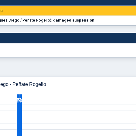
ия
uez Diego / Peñate Rogelio):
damaged suspension
iego - Peñate Rogelio
59
59