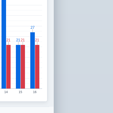
27
27
21
21
21
21
21
21
21
21
14
15
16