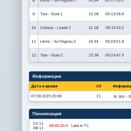
8
Lerno - Su Filigosu 1
24.34
00:17:33.1
9
Tula - Erula 1
15.28
00:13:26.9
10
Coiluna - Loelle 2
21.18
00:15:22.2
11
Lerno - Su Filigosu 2
24.34
00:23:01.9
12
Tula - Erula 2
15.28
00:23:47.3
Информация
Дата и время
СУ
Информа
07.06.2025 20:06
11
(64 - P
Пенализация
СУ 11
00:01:20.0
Late in TC
КВ 11