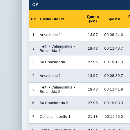
СУ
Длина
СУ
Название СУ
Время
(км)
1
Arzachena 1
13.97
00:08:44.0
Telti - Calangianus -
2
18.43
00:11:46.7
Berchidda 1
3
Sa Conchedda 1
27.95
00:19:11.9
4
Arzachena 2
13.97
00:08:39.7
Telti - Calangianus -
5
18.43
00:11:41.9
Berchidda 2
6
Sa Conchedda 2
27.95
00:19:03.9
7
Coiluna - Loelle 1
21.18
00:15:25.0