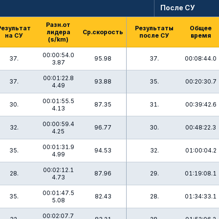
После СУ
Разн.от
Результат
Результаты
Общее
лидера
Ср.скорость
на СУ
после СУ
время
(s/km)
00:00:54.0
37.
95.98
37.
00:08:44.0
3.87
00:01:22.8
37.
93.88
35.
00:20:30.7
4.49
00:01:55.5
30.
87.35
31.
00:39:42.6
4.13
00:00:59.4
32.
96.77
30.
00:48:22.3
4.25
00:01:31.9
35.
94.53
32.
01:00:04.2
4.99
00:02:12.1
28.
87.96
29.
01:19:08.1
4.73
00:01:47.5
35.
82.43
28.
01:34:33.1
5.08
00:02:07.7