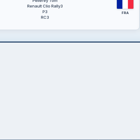
Pellerey Tom
Renault Clio Rally3
P3
FRA
RC3