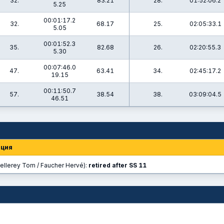
32.
83.21
28.
01:52:06.2
5.25
00:01:17.2
32.
68.17
25.
02:05:33.1
5.05
00:01:52.3
35.
82.68
26.
02:20:55.3
5.30
00:07:46.0
47.
63.41
34.
02:45:17.2
19.15
00:11:50.7
57.
38.54
38.
03:09:04.5
46.51
ция
ellerey Tom / Faucher Hervé):
retired after SS 11