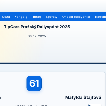
Ceza
Yarışdışı
İhraç
Sportity
Önceki edisyonlar
Kademe
TipCars Pražský Rallysprint 2025
06. 12. 2025
61
a
Matylda Štajfová