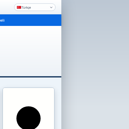
Türkçe
li