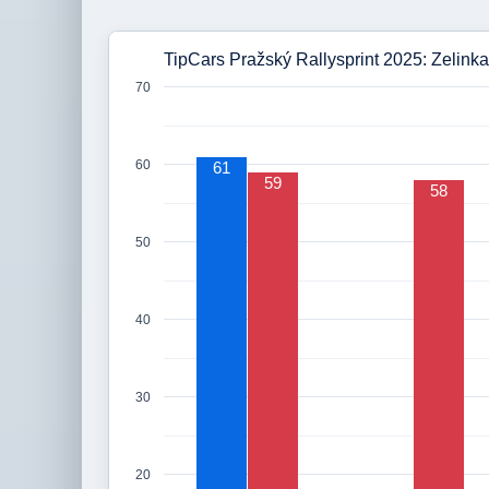
TipCars Pražský Rallysprint 2025: Zelinka
70
60
61
59
58
50
40
30
20