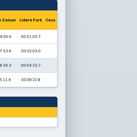
m Zaman
Lidere Fark
Ceza
4:00.4
00:01:05.7
7:53.6
00:02:03.0
6:35.3
00:04:10.7
5:11.6
00:06:22.8