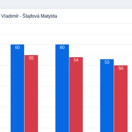
 Vladimír - Štajfová Matylda
60
60
55
54
53
50