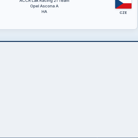
ACCR Lak Racing 21 Team
Opel Ascona A
HA
CZE