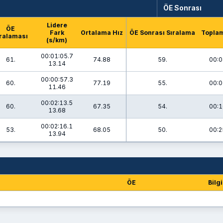
ÖE Sonrası
Lidere
ÖE
Fark
Ortalama Hız
ÖE Sonrası Sıralama
Topla
ralaması
(s/km)
00:01:05.7
61.
74.88
59.
00:0
13.14
00:00:57.3
60.
77.19
55.
00:0
11.46
00:02:13.5
60.
67.35
54.
00:1
13.68
00:02:16.1
53.
68.05
50.
00:2
13.94
ÖE
Bilgi