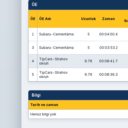
ÖE
ÖE
ÖE Adı
Uzunluk
Zaman
Sı
1
Subaru-Cementárna
5
00:04:00.4
3
Subaru-Cementárna
5
00:03:53.2
TipCars-Strahov
4
9.76
00:08:41.7
okruh
TipCars-Strahov
5
9.76
00:08:36.3
okruh
Bilgi
Tarih ve zaman
Henüz bilgi yok