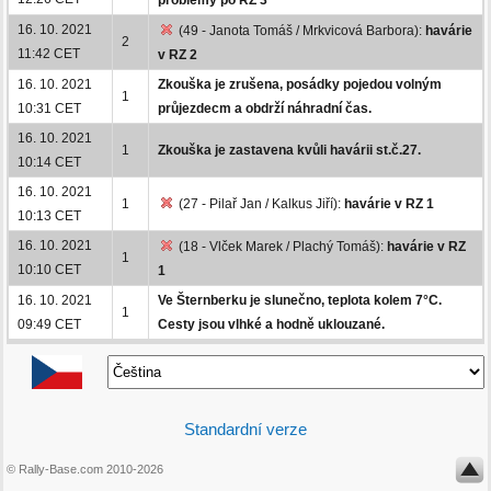
16. 10. 2021
(49 - Janota Tomáš / Mrkvicová Barbora):
havárie
2
11:42 CET
v RZ 2
16. 10. 2021
Zkouška je zrušena, posádky pojedou volným
1
10:31 CET
průjezdecm a obdrží náhradní čas.
16. 10. 2021
1
Zkouška je zastavena kvůli havárii st.č.27.
10:14 CET
16. 10. 2021
1
(27 - Pilař Jan / Kalkus Jiří):
havárie v RZ 1
10:13 CET
16. 10. 2021
(18 - Vlček Marek / Plachý Tomáš):
havárie v RZ
1
10:10 CET
1
16. 10. 2021
Ve Šternberku je slunečno, teplota kolem 7°C.
1
09:49 CET
Cesty jsou vlhké a hodně uklouzané.
Standardní verze
© Rally-Base.com 2010-2026