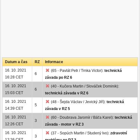
Datum a čas
RZ
Informace
16. 10. 2021
(65 - Pavlát Petr / Trnka Victor):
technická
6
16:28 CET
závada po RZ 6
16. 10. 2021
(40 - Kučera Martin / Slováček Dominik):
6
15:03 CET
technická závada v RZ 6
16. 10. 2021
(48 - Šejda Václav / Jevický Jiří):
technická
5
14:39 CET
závada v RZ 5
16. 10. 2021
(60 - Doubrava Jaromír / Báťa Karel):
technická
3
12:26 CET
závada - motor v RZ 3
16. 10. 2021
(37 - Sopúch Martin / Studený Ivo):
zdravotní
3
12:26 CET
problémy po RZ 3