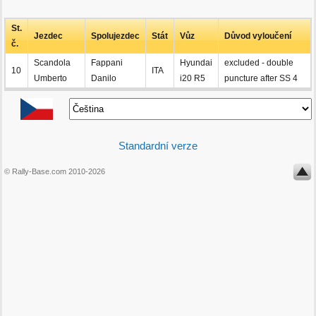
St.
Jezdec
Spolujezdec
Stát
Vůz
Důvod vyloučení
č.
Scandola
Fappani
Hyundai
excluded - double
10
ITA
Umberto
Danilo
i20 R5
puncture after SS 4
Standardní verze
© Rally-Base.com 2010-2026