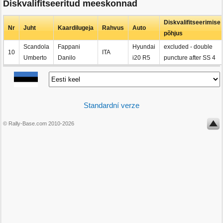
Diskvalifitseeritud meeskonnad
Diskvalifitseerimise
Nr
Juht
Kaardilugeja
Rahvus
Auto
põhjus
Scandola
Fappani
Hyundai
excluded - double
10
ITA
Umberto
Danilo
i20 R5
puncture after SS 4
Standardní verze
© Rally-Base.com 2010-2026