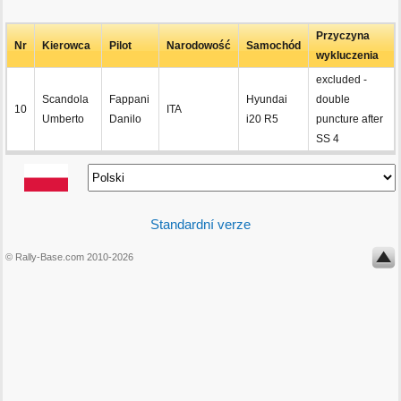
Przyczyna
Nr
Kierowca
Pilot
Narodowość
Samochód
wykluczenia
excluded -
Scandola
Fappani
Hyundai
double
10
ITA
Umberto
Danilo
i20 R5
puncture after
SS 4
Standardní verze
© Rally-Base.com 2010-2026