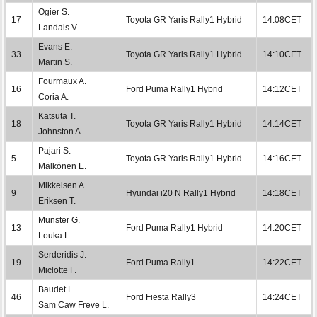
Ogier S.
17
Toyota GR Yaris Rally1 Hybrid
14:08CET
Landais V.
Evans E.
33
Toyota GR Yaris Rally1 Hybrid
14:10CET
Martin S.
Fourmaux A.
16
Ford Puma Rally1 Hybrid
14:12CET
Coria A.
Katsuta T.
18
Toyota GR Yaris Rally1 Hybrid
14:14CET
Johnston A.
Pajari S.
5
Toyota GR Yaris Rally1 Hybrid
14:16CET
Mälkönen E.
Mikkelsen A.
9
Hyundai i20 N Rally1 Hybrid
14:18CET
Eriksen T.
Munster G.
13
Ford Puma Rally1 Hybrid
14:20CET
Louka L.
Serderidis J.
19
Ford Puma Rally1
14:22CET
Miclotte F.
Baudet L.
46
Ford Fiesta Rally3
14:24CET
Sam Caw Freve L.