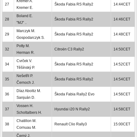
Kremer A.
27
Škoda Fabia RS Rally2
14:44CET
Kremer E.
Boland E.
28
Škoda Fabia RS Rally2
14:46CET
"MJ" ..
Marczyk M.
29
Škoda Fabia RS Rally2
14:48CET
Gospodarczyk S.
Potty M.
32
Citroën C3 Rally2
14:50CET
Herman R.
Cvrček V.
34
Škoda Fabia RS Rally2
14:52CET
Těšínský P.
Nešetřil P.
35
Škoda Fabia RS Rally2
14:54CET
Černoch J.
Díaz Aboitiz M.
36
Škoda Fabia Rally2 Evo
14:56CET
Sanjuán D.
Vossen H.
37
Hyundai i20 N Rally2
14:58CET
Scholtalbers H.
Chatillon M.
38
Renault Clio Rally3
15:00CET
Cornuau M.
Černý J.