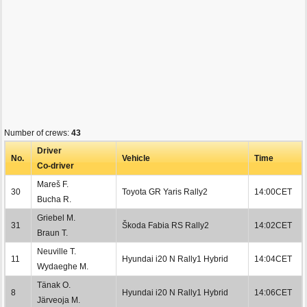
Number of crews:
43
Driver
No.
Vehicle
Time
Co-driver
Mareš F.
30
Toyota GR Yaris Rally2
14:00CET
Bucha R.
Griebel M.
31
Škoda Fabia RS Rally2
14:02CET
Braun T.
Neuville T.
11
Hyundai i20 N Rally1 Hybrid
14:04CET
Wydaeghe M.
Tänak O.
8
Hyundai i20 N Rally1 Hybrid
14:06CET
Järveoja M.