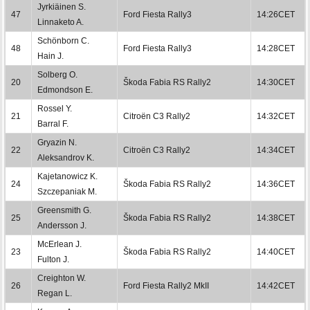
Jyrkiäinen S.
47
Ford Fiesta Rally3
14:26CET
Linnaketo A.
Schönborn C.
48
Ford Fiesta Rally3
14:28CET
Hain J.
Solberg O.
20
Škoda Fabia RS Rally2
14:30CET
Edmondson E.
Rossel Y.
21
Citroën C3 Rally2
14:32CET
Barral F.
Gryazin N.
22
Citroën C3 Rally2
14:34CET
Aleksandrov K.
Kajetanowicz K.
24
Škoda Fabia RS Rally2
14:36CET
Szczepaniak M.
Greensmith G.
25
Škoda Fabia RS Rally2
14:38CET
Andersson J.
McErlean J.
23
Škoda Fabia RS Rally2
14:40CET
Fulton J.
Creighton W.
26
Ford Fiesta Rally2 MkII
14:42CET
Regan L.