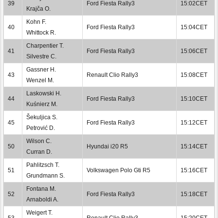
39
Ford Fiesta Rally3
15:02CET
Krajča O.
Kohn F.
40
Ford Fiesta Rally3
15:04CET
Whittock R.
Charpentier T.
41
Ford Fiesta Rally3
15:06CET
Silvestre C.
Gassner H.
43
Renault Clio Rally3
15:08CET
Wenzel M.
Laskowski H.
44
Ford Fiesta Rally3
15:10CET
Kuśnierz M.
Šekuljica S.
45
Ford Fiesta Rally3
15:12CET
Petrović D.
Wilson C.
50
Hyundai i20 R5
15:14CET
Curran D.
Pahlitzsch T.
51
Volkswagen Polo Gti R5
15:16CET
Grundmann S.
Fontana M.
52
Ford Fiesta Rally3
15:18CET
Arnaboldi A.
Weigert T.
53
Renault Clio Rally3
15:20CET