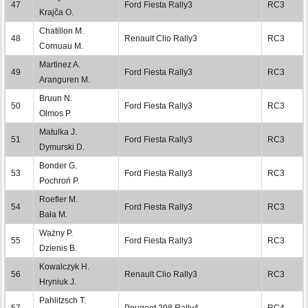
47
Ford Fiesta Rally3
RC3
Krajča O.
Chatillon M.
48
Renault Clio Rally3
RC3
Cornuau M.
Martinez A.
49
Ford Fiesta Rally3
RC3
Aranguren M.
Bruun N.
50
Ford Fiesta Rally3
RC3
Olmos P.
Matulka J.
51
Ford Fiesta Rally3
RC3
Dymurski D.
Bonder G.
53
Ford Fiesta Rally3
RC3
Pochroń P.
Roefler M.
54
Ford Fiesta Rally3
RC3
Bała M.
Ważny P.
55
Ford Fiesta Rally3
RC3
Dzienis B.
Kowalczyk H.
56
Renault Clio Rally3
RC3
Hryniuk J.
Pahlitzsch T.
57
Peugeot 208 Rally4
RC4