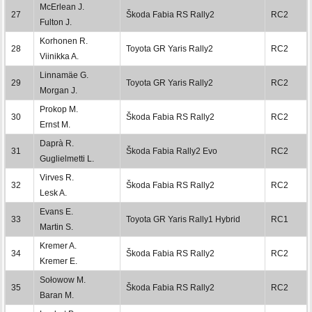
McErlean J.
27
Škoda Fabia RS Rally2
RC2
Fulton J.
Korhonen R.
28
Toyota GR Yaris Rally2
RC2
Viinikka A.
Linnamäe G.
29
Toyota GR Yaris Rally2
RC2
Morgan J.
Prokop M.
30
Škoda Fabia RS Rally2
RC2
Ernst M.
Daprà R.
31
Škoda Fabia Rally2 Evo
RC2
Guglielmetti L.
Virves R.
32
Škoda Fabia RS Rally2
RC2
Lesk A.
Evans E.
33
Toyota GR Yaris Rally1 Hybrid
RC1
Martin S.
Kremer A.
34
Škoda Fabia RS Rally2
RC2
Kremer E.
Sołowow M.
35
Škoda Fabia RS Rally2
RC2
Baran M.