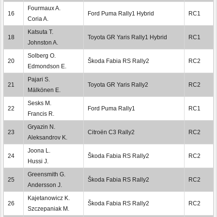
Fourmaux A.
16
Ford Puma Rally1 Hybrid
RC1
Coria A.
Katsuta T.
18
Toyota GR Yaris Rally1 Hybrid
RC1
Johnston A.
Solberg O.
20
Škoda Fabia RS Rally2
RC2
Edmondson E.
Pajari S.
21
Toyota GR Yaris Rally2
RC2
Mälkönen E.
Sesks M.
22
Ford Puma Rally1
RC1
Francis R.
Gryazin N.
23
Citroën C3 Rally2
RC2
Aleksandrov K.
Joona L.
24
Škoda Fabia RS Rally2
RC2
Hussi J.
Greensmith G.
25
Škoda Fabia RS Rally2
RC2
Andersson J.
Kajetanowicz K.
26
Škoda Fabia RS Rally2
RC2
Szczepaniak M.