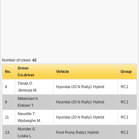
Number of crews:
42
Driver
No.
Vehicle
Group
Co-driver
Tänak O.
8
Hyundai i20 N Rally1 Hybrid
RC1
Järveoja M.
Mikkelsen A.
9
Hyundai i20 N Rally1 Hybrid
RC1
Eriksen T.
Neuville T.
11
Hyundai i20 N Rally1 Hybrid
RC1
Wydaeghe M.
Munster G.
13
Ford Puma Rally1 Hybrid
RC1
Louka L.