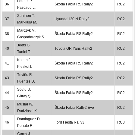
Loubet P.
36
Škoda Fabia RS Rally2
RC2
Pascaud L.
Suninen T.
37
Hyundai i20 N Rally2
RC2
Markkula M.
Marczyk M.
38
Škoda Fabia RS Rally2
RC2
Gospodarczyk S.
Jeets G.
40
Toyota GR Yaris Rally2
RC2
Taniel T.
Kołtun J.
41
Škoda Fabia RS Rally2
RC2
Pleskot I.
Triviño R.
43
Škoda Fabia RS Rally2
RC2
Fuentes D.
Soylu U.
44
Škoda Fabia RS Rally2
RC2
Güray Ş.
Musiał W.
45
Škoda Fabia Rally2 Evo
RC2
Dudziński K.
Domínguez D.
46
Ford Fiesta Rally3
RC3
Peñate R.
Černý J.