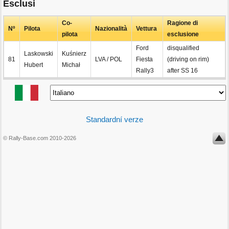
Esclusi
Co-
Ragione di
Nº
Pilota
Nazionalità
Vettura
pilota
esclusione
Ford
disqualified
Laskowski
Kuśnierz
81
LVA / POL
Fiesta
(driving on rim)
Hubert
Michał
Rally3
after SS 16
Standardní verze
© Rally-Base.com 2010-2026