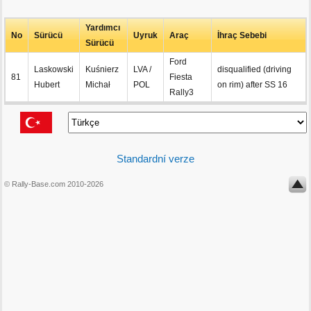
Yardımcı
No
Sürücü
Uyruk
Araç
İhraç Sebebi
Sürücü
Ford
Laskowski
Kuśnierz
LVA /
disqualified (driving
81
Fiesta
Hubert
Michał
POL
on rim) after SS 16
Rally3
Standardní verze
© Rally-Base.com 2010-2026