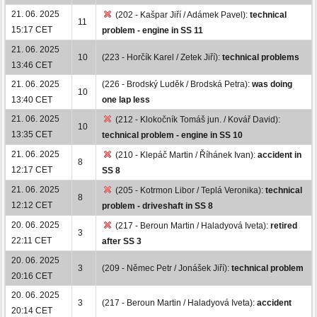
21. 06. 2025
(202 - Kašpar Jiří / Adámek Pavel):
technical
11
15:17 CET
problem - engine in SS 11
21. 06. 2025
10
(223 - Horčík Karel / Zetek Jiří):
technical problems
13:46 CET
21. 06. 2025
(226 - Brodský Luděk / Brodská Petra):
was doing
10
13:40 CET
one lap less
21. 06. 2025
(212 - Klokočník Tomáš jun. / Kovář David):
10
13:35 CET
technical problem - engine in SS 10
21. 06. 2025
(210 - Klepáč Martin / Říhánek Ivan):
accident in
8
12:17 CET
SS 8
21. 06. 2025
(205 - Kotrmon Libor / Teplá Veronika):
technical
8
12:12 CET
problem - driveshaft in SS 8
20. 06. 2025
(217 - Beroun Martin / Haladyová Iveta):
retired
3
22:11 CET
after SS 3
20. 06. 2025
3
(209 - Němec Petr / Jonášek Jiří):
technical problem
20:16 CET
20. 06. 2025
3
(217 - Beroun Martin / Haladyová Iveta):
accident
20:14 CET