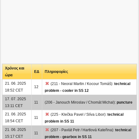
Χρόνος και
ΕΔ
Πληροφορίες
ώρα
21. 06. 2025
(211 - Neoral Martin / Kocour Tomáš):
technical
12
18:52 CET
problem - cooler in SS 12
17. 07. 2025
11
(206 - Janouch Miroslav / Chomát Michal):
puncture
13:11 CET
21. 06. 2025
(225 - Klečka Pavel / Slíva Libor):
technical
11
18:54 CET
problem in SS 11
21. 06. 2025
(207 - Pavlát Petr / Hartlová Kateřina):
technical
11
15:17 CET
problem - gearbox in SS 11