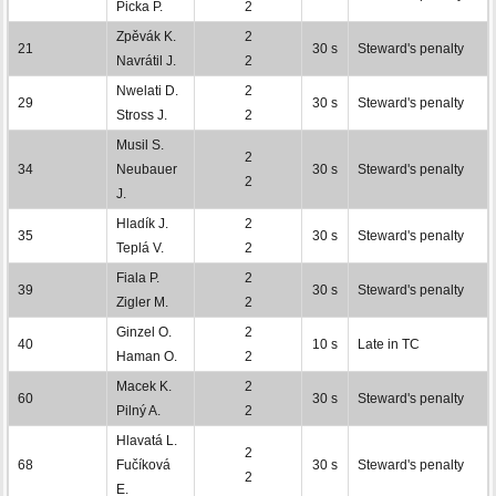
Picka P.
2
Zpěvák K.
2
21
30 s
Steward's penalty
Navrátil J.
2
Nwelati D.
2
29
30 s
Steward's penalty
Stross J.
2
Musil S.
2
34
Neubauer
30 s
Steward's penalty
2
J.
Hladík J.
2
35
30 s
Steward's penalty
Teplá V.
2
Fiala P.
2
39
30 s
Steward's penalty
Zigler M.
2
Ginzel O.
2
40
10 s
Late in TC
Haman O.
2
Macek K.
2
60
30 s
Steward's penalty
Pilný A.
2
Hlavatá L.
2
68
Fučíková
30 s
Steward's penalty
2
E.