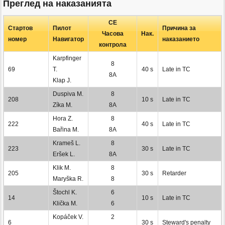
Преглед на наказанията
СЕ
Стартов
Пилот
Причина за
Часова
Нак.
номер
Навигатор
наказанието
контрола
Karpfinger
8
69
T.
40 s
Late in TC
8A
Klap J.
Duspiva M.
8
208
10 s
Late in TC
Zíka M.
8A
Hora Z.
8
222
40 s
Late in TC
Bařina M.
8A
Krameš L.
8
223
30 s
Late in TC
Eršek L.
8A
Klik M.
8
205
30 s
Retarder
Maryška R.
8
Štochl K.
6
14
10 s
Late in TC
Klička M.
6
Kopáček V.
2
6
30 s
Steward's penalty