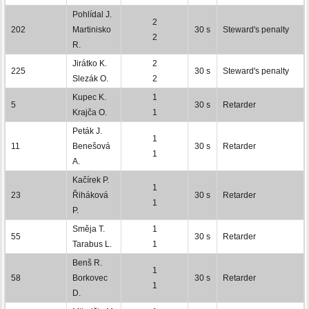
Pohlídal J.
2
202
Martinisko
30 s
Steward's penalty
2
R.
Jirátko K.
2
225
30 s
Steward's penalty
Slezák O.
2
Kupec K.
1
5
30 s
Retarder
Krajča O.
1
Peták J.
1
11
Benešová
30 s
Retarder
1
A.
Kačírek P.
1
23
Řiháková
30 s
Retarder
1
P.
Směja T.
1
55
30 s
Retarder
Tarabus L.
1
Benš R.
1
58
Borkovec
30 s
Retarder
1
D.