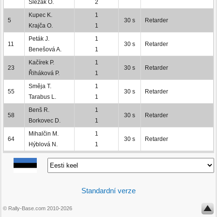
Slezák O.
2
Kupec K.
1
5
30 s
Retarder
Krajča O.
1
Peták J.
1
11
30 s
Retarder
Benešová A.
1
Kačírek P.
1
23
30 s
Retarder
Řiháková P.
1
Směja T.
1
55
30 s
Retarder
Tarabus L.
1
Benš R.
1
58
30 s
Retarder
Borkovec D.
1
Mihalčin M.
1
64
30 s
Retarder
Hýblová N.
1
Standardní verze
© Rally-Base.com 2010-2026