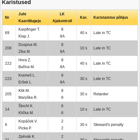
Karistused
Juht
LK
Nr
Kar.
Karistamise põhjus
Kaardilugeja
Ajakontroll
Karpfinger T.
8
69
40 s
Late in TC
Klap J.
8A
Duspiva M.
8
208
10 s
Late in TC
Zíka M.
8A
Hora Z.
8
222
40 s
Late in TC
Bařina M.
8A
Krameš L.
8
223
30 s
Late in TC
Eršek L.
8A
Klik M.
8
205
30 s
Retarder
Maryška R.
8
Štochl K.
6
14
10 s
Late in TC
Klička M.
6
Kopáček V.
2
6
30 s
Steward's penalty
Picka P.
2
Zpěvák K.
2
21
30 s
Steward's penalty