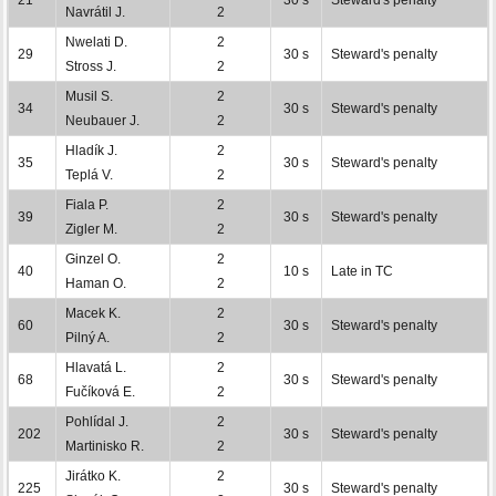
Navrátil J.
2
Nwelati D.
2
29
30 s
Steward's penalty
Stross J.
2
Musil S.
2
34
30 s
Steward's penalty
Neubauer J.
2
Hladík J.
2
35
30 s
Steward's penalty
Teplá V.
2
Fiala P.
2
39
30 s
Steward's penalty
Zigler M.
2
Ginzel O.
2
40
10 s
Late in TC
Haman O.
2
Macek K.
2
60
30 s
Steward's penalty
Pilný A.
2
Hlavatá L.
2
68
30 s
Steward's penalty
Fučíková E.
2
Pohlídal J.
2
202
30 s
Steward's penalty
Martinisko R.
2
Jirátko K.
2
225
30 s
Steward's penalty