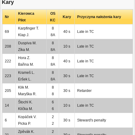
Kary
Kierowca
OS
Nr
Kary
Przyczyna nałożenia kary
Pilot
KC
Karpfinger T.
8
69
40 s
Late in TC
Klap J.
8A
Duspiva M.
8
208
10 s
Late in TC
Zíka M.
8A
Hora Z.
8
222
40 s
Late in TC
Bařina M.
8A
Krameš L.
8
223
30 s
Late in TC
Eršek L.
8A
Klik M.
8
205
30 s
Retarder
Maryška R.
8
Štochl K.
6
14
10 s
Late in TC
Klička M.
6
Kopáček V.
2
6
30 s
Steward's penalty
Picka P.
2
Zpěvák K.
2
21
30 s
Steward's penalty