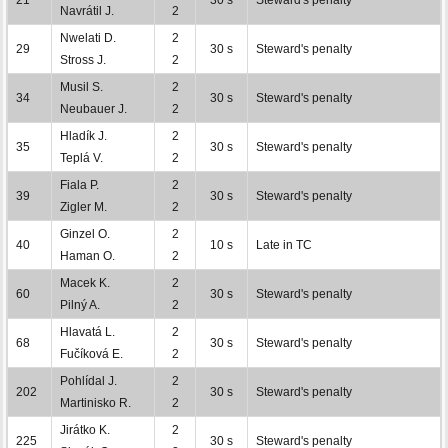
Navrátil J.
2
Nwelati D.
2
29
30 s
Steward's penalty
Stross J.
2
Musil S.
2
34
30 s
Steward's penalty
Neubauer J.
2
Hladík J.
2
35
30 s
Steward's penalty
Teplá V.
2
Fiala P.
2
39
30 s
Steward's penalty
Zigler M.
2
Ginzel O.
2
40
10 s
Late in TC
Haman O.
2
Macek K.
2
60
30 s
Steward's penalty
Pilný A.
2
Hlavatá L.
2
68
30 s
Steward's penalty
Fučíková E.
2
Pohlídal J.
2
202
30 s
Steward's penalty
Martinisko R.
2
Jirátko K.
2
225
30 s
Steward's penalty