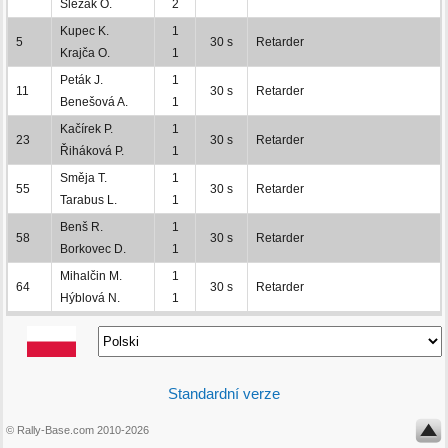
Slezák O.
2
Kupec K.
1
5
30 s
Retarder
Krajča O.
1
Peták J.
1
11
30 s
Retarder
Benešová A.
1
Kačírek P.
1
23
30 s
Retarder
Řiháková P.
1
Směja T.
1
55
30 s
Retarder
Tarabus L.
1
Benš R.
1
58
30 s
Retarder
Borkovec D.
1
Mihalčin M.
1
64
30 s
Retarder
Hýblová N.
1
Standardní verze
© Rally-Base.com 2010-2026