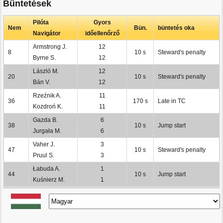
Büntetések
Pilóta
Gyors
Nem
Bün.
büntetés oka
Navigátor
időellenőrző
Armstrong J.
12
8
10 s
Steward's penalty
Byrne S.
12
László M.
12
20
10 s
Steward's penalty
Bán V.
12
Rzeźnik A.
11
36
170 s
Late in TC
Kozdroń K.
11
Gazda B.
6
38
10 s
Jump start
Jurgała M.
6
Vaher J.
3
47
10 s
Steward's penalty
Pruul S.
3
Łabuda A.
1
44
10 s
Jump start
Kuśnierz M.
1