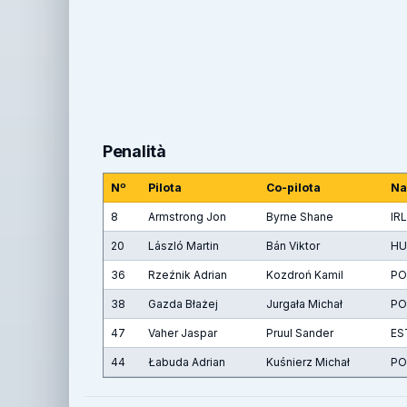
Penalità
Nº
Pilota
Co-pilota
Na
8
Armstrong Jon
Byrne Shane
IRL
20
László Martin
Bán Viktor
HU
36
Rzeźnik Adrian
Kozdroń Kamil
PO
38
Gazda Błażej
Jurgała Michał
PO
47
Vaher Jaspar
Pruul Sander
ES
44
Łabuda Adrian
Kuśnierz Michał
PO