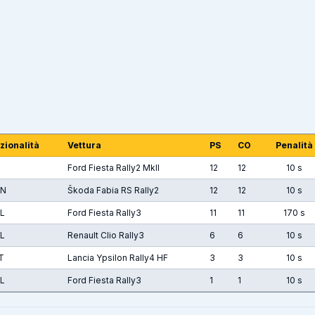
zionalità
Vettura
PS
CO
Penalità
Ford Fiesta Rally2 MkII
12
12
10 s
N
Škoda Fabia RS Rally2
12
12
10 s
L
Ford Fiesta Rally3
11
11
170 s
L
Renault Clio Rally3
6
6
10 s
T
Lancia Ypsilon Rally4 HF
3
3
10 s
L
Ford Fiesta Rally3
1
1
10 s