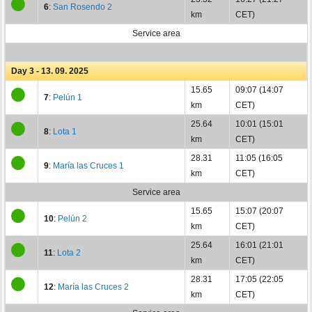
6
:
San Rosendo 2
km
CET)
Service area
Day 3 - 13. 09. 2025
15.65
09:07 (14:07
7
:
Pelún 1
km
CET)
25.64
10:01 (15:01
8
:
Lota 1
km
CET)
28.31
11:05 (16:05
9
:
María las Cruces 1
km
CET)
Service area
15.65
15:07 (20:07
10
:
Pelún 2
km
CET)
25.64
16:01 (21:01
11
:
Lota 2
km
CET)
28.31
17:05 (22:05
12
:
María las Cruces 2
km
CET)