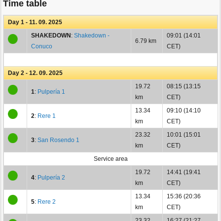
Time table
Day 1 - 11. 09. 2025
SHAKEDOWN
:
Shakedown -
09:01 (14:01
6.79 km
Conuco
CET)
Day 2 - 12. 09. 2025
19.72
08:15 (13:15
1
:
Pulpería 1
km
CET)
13.34
09:10 (14:10
2
:
Rere 1
km
CET)
23.32
10:01 (15:01
3
:
San Rosendo 1
km
CET)
Service area
19.72
14:41 (19:41
4
:
Pulpería 2
km
CET)
13.34
15:36 (20:36
5
:
Rere 2
km
CET)
23.32
16:27 (21:27