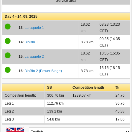
Service area
Day 4 - 14. 09. 2025
18.62
08:23 (13:23
13
:
Laraquete 1
km
CET)
09:35 (14:35
14
:
BioBio 1
8.78 km
CET)
18.62
10:35 (15:35
15
:
Laraquete 2
km
CET)
13:15 (18:15
16
:
BioBio 2 (Power Stage)
8.78 km
CET)
SS
Competition length
%
Competition length:
306.76 km
1239.07 km
24.76
Leg 1
112.76 km
36.76
Leg 2
139.2 km
45.38
Leg 3
54.8 km
17.86