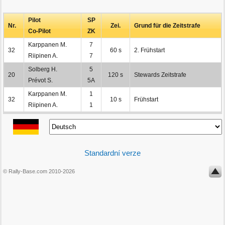
Pilot
SP
Nr.
Zei.
Grund für die Zeitstrafe
Co-Pilot
ZK
Karppanen M.
7
32
60 s
2. Frühstart
Riipinen A.
7
Solberg H.
5
20
120 s
Stewards Zeitstrafe
Prévot S.
5A
Karppanen M.
1
32
10 s
Frühstart
Riipinen A.
1
Standardní verze
© Rally-Base.com 2010-2026