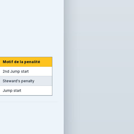
Motif de la penalité
2nd Jump start
Steward's penalty
Jump start