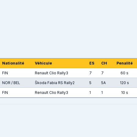
Nationalité
Véhicule
ES
CH
Penalité
FIN
Renault Clio Rally3
7
7
60 s
NOR / BEL
Škoda Fabia RS Rally2
5
5A
120 s
FIN
Renault Clio Rally3
1
1
10 s