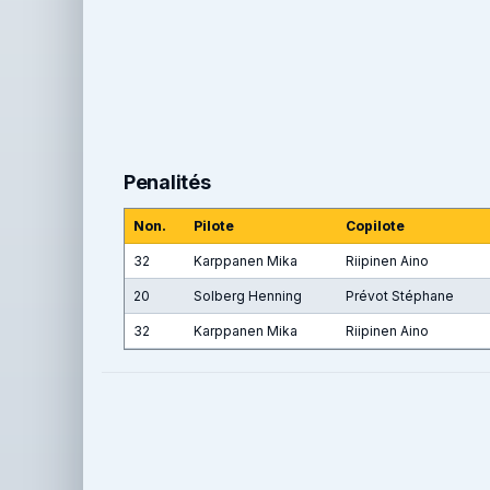
Penalités
Non.
Pilote
Copilote
32
Karppanen Mika
Riipinen Aino
20
Solberg Henning
Prévot Stéphane
32
Karppanen Mika
Riipinen Aino