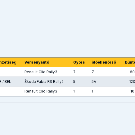
mzetiség
Versenyautó
Gyors
időellenőrző
Bünt
Renault Clio Rally3
7
7
60
 / BEL
Škoda Fabia RS Rally2
5
5A
120
Renault Clio Rally3
1
1
10