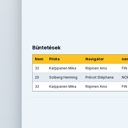
Büntetések
Nem
Pilóta
Navigátor
ne
32
Karppanen Mika
Riipinen Aino
FIN
20
Solberg Henning
Prévot Stéphane
NOR
32
Karppanen Mika
Riipinen Aino
FIN