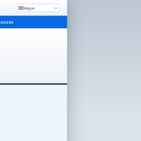
Magyar
súszás