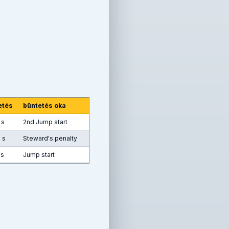
etés
büntetés oka
 s
2nd Jump start
 s
Steward's penalty
 s
Jump start