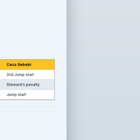
Ceza Sebebi
2nd Jump start
Steward's penalty
Jump start