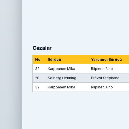
Cezalar
No
Sürücü
Yardımcı Sürücü
32
Karppanen Mika
Riipinen Aino
20
Solberg Henning
Prévot Stéphane
32
Karppanen Mika
Riipinen Aino