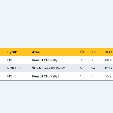
Uyruk
Araç
ÖE
ZK
Ceza
FIN
Renault Clio Rally3
7
7
60 s
NOR / BEL
Škoda Fabia RS Rally2
5
5A
120 s
FIN
Renault Clio Rally3
1
1
10 s