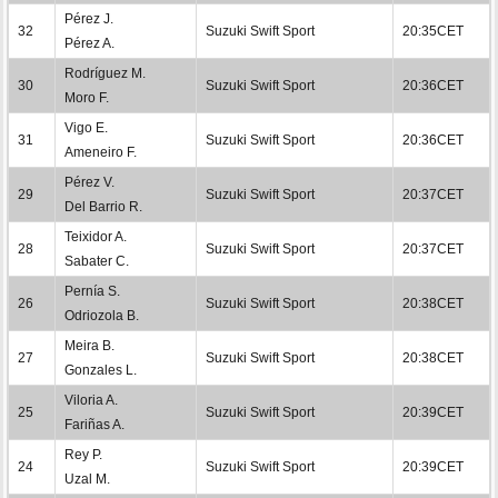
Pérez J.
32
Suzuki Swift Sport
20:35CET
Pérez A.
Rodríguez M.
30
Suzuki Swift Sport
20:36CET
Moro F.
Vigo E.
31
Suzuki Swift Sport
20:36CET
Ameneiro F.
Pérez V.
29
Suzuki Swift Sport
20:37CET
Del Barrio R.
Teixidor A.
28
Suzuki Swift Sport
20:37CET
Sabater C.
Pernía S.
26
Suzuki Swift Sport
20:38CET
Odriozola B.
Meira B.
27
Suzuki Swift Sport
20:38CET
Gonzales L.
Viloria A.
25
Suzuki Swift Sport
20:39CET
Fariñas A.
Rey P.
24
Suzuki Swift Sport
20:39CET
Uzal M.