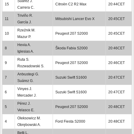
Suárez J.
15
Citroën C2 R2 Max
20:44CET
Carrera C.
Triviño R.
11
Mitsubishi Lancer Evo X
20:45CET
García J.
Rzeźnik M.
10
Peugeot 207 S2000
20:45CET
Mazur P.
Hevia A.
8
Škoda Fabia S2000
20:46CET
Iglesias A.
Ruta S.
9
Peugeot 207 S2000
20:46CET
Rozwadowski S.
Antxustegi G.
7
Suzuki Swift S1600
20:47CET
Suárez G.
Vinyes J.
6
Suzuki Swift S1600
20:47CET
Mercader J.
Pérez J.
5
Peugeot 207 S2000
20:48CET
Velasco E.
Oleksowicz M.
4
Ford Fiesta S2000
20:48CET
Obrębowski A.
Betti L.