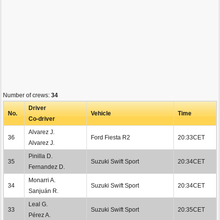
Number of crews:
34
Driver
No.
Vehicle
Time
Co-driver
Alvarez J.
36
Ford Fiesta R2
20:33CET
Alvarez J.
Pinilla D.
35
Suzuki Swift Sport
20:34CET
Fernandez D.
Monarri A.
34
Suzuki Swift Sport
20:34CET
Sanjuán R.
Leal G.
33
Suzuki Swift Sport
20:35CET
Pérez A.