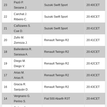
Pazó P.
23
Suzuki Swift Sport
20:40CET
Seoane J.
Carchat J.
22
Suzuki Swift Sport
20:40CET
Ribeiro C.
Cañizares S.
21
Suzuki Swift Sport
20:41CET
Cue D.
Zullo M.
20
Renault Twingo R2
20:41CET
Zornoza J.
Ballesteros R.
18
Renault Twingo R2
20:42CET
Sarasua A.
Diego M.
19
Renault Twingo R2
20:42CET
Diego V.
Arias M.
17
Renault Twingo R2
20:43CET
Arias R.
Gracia R.
16
Renault Twingo R2
20:43CET
Sanjuán D.
Vergnano G.
14
Fiat 500 Abarth R3T
20:44CET
Perino S.