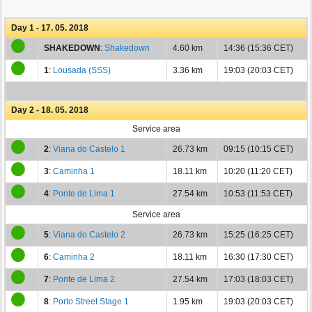
Day 1 - 17. 05. 2018
SHAKEDOWN
:
Shakedown
4.60 km
14:36 (15:36 CET)
1
:
Lousada (SSS)
3.36 km
19:03 (20:03 CET)
Day 2 - 18. 05. 2018
Service area
2
:
Viana do Castelo 1
26.73 km
09:15 (10:15 CET)
3
:
Caminha 1
18.11 km
10:20 (11:20 CET)
4
:
Ponte de Lima 1
27.54 km
10:53 (11:53 CET)
Service area
5
:
Viana do Castelo 2
26.73 km
15:25 (16:25 CET)
6
:
Caminha 2
18.11 km
16:30 (17:30 CET)
7
:
Ponte de Lima 2
27.54 km
17:03 (18:03 CET)
8
:
Porto Street Stage 1
1.95 km
19:03 (20:03 CET)