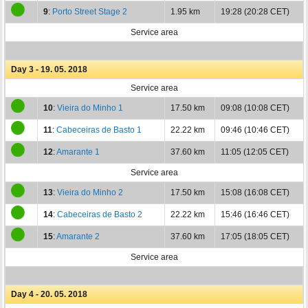
9
:
Porto Street Stage 2
1.95 km
19:28 (20:28 CET)
Service area
Day 3 - 19. 05. 2018
Service area
10
:
Vieira do Minho 1
17.50 km
09:08 (10:08 CET)
11
:
Cabeceiras de Basto 1
22.22 km
09:46 (10:46 CET)
12
:
Amarante 1
37.60 km
11:05 (12:05 CET)
Service area
13
:
Vieira do Minho 2
17.50 km
15:08 (16:08 CET)
14
:
Cabeceiras de Basto 2
22.22 km
15:46 (16:46 CET)
15
:
Amarante 2
37.60 km
17:05 (18:05 CET)
Service area
Day 4 - 20. 05. 2018