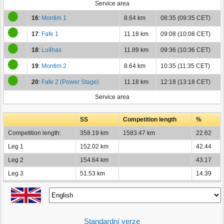
Service area
16
:
Montim 1
8.64 km
08:35 (09:35 CET)
17
:
Fafe 1
11.18 km
09:08 (10:08 CET)
18
:
Luílhas
11.89 km
09:36 (10:36 CET)
19
:
Montim 2
8.64 km
10:35 (11:35 CET)
20
:
Fafe 2 (Power Stage)
11.18 km
12:18 (13:18 CET)
Service area
SS
Competition length
%
Competition length:
358.19 km
1583.47 km
22.62
Leg 1
152.02 km
42.44
Leg 2
154.64 km
43.17
Leg 3
51.53 km
14.39
Standardní verze