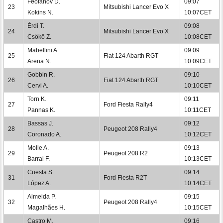
Feofanov D.
09:07
23
Mitsubishi Lancer Evo X
Kokins N.
10:07CET
Érdi T.
09:08
24
Mitsubishi Lancer Evo X
Csökő Z.
10:08CET
Mabellini A.
09:09
25
Fiat 124 Abarth RGT
Arena N.
10:09CET
Gobbin R.
09:10
26
Fiat 124 Abarth RGT
Cervi A.
10:10CET
Torn K.
09:11
27
Ford Fiesta Rally4
Pannas K.
10:11CET
Bassas J.
09:12
28
Peugeot 208 Rally4
Coronado A.
10:12CET
Molle A.
09:13
29
Peugeot 208 R2
Barral F.
10:13CET
Cuesta S.
09:14
31
Ford Fiesta R2T
López A.
10:14CET
Almeida P.
09:15
32
Peugeot 208 Rally4
Magalhães H.
10:15CET
Castro M.
09:16