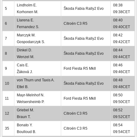
Lindholm E.
08:38
5
Škoda Fabia Rally2 Evo
Korhonen M.
09:38CET
Llarena E.
08:40
6
Citroën C3 R5
Fernandez S.
09:40CET
Marczyk M.
08:42
7
Škoda Fabia Rally2 Evo
Gospodarczyk S.
09:42CET
Dinkel D.
08:44
8
Škoda Fabia Rally2 Evo
Wenzel M.
09:44CET
Cais E.
08:46
9
Ford Fiesta R5 MkII
Žáková J.
09:46CET
von Thurn und Taxis A.
08:48
10
Škoda Fabia Rally2 Evo
Ettel B.
09:48CET
Mayr-Melnhof N.
08:50
11
Ford Fiesta R5 MkII
Welsersheimb P.
09:50CET
Griebel M.
08:52
12
Citroën C3 R5
Braun T.
09:52CET
Bonato Y.
08:54
35
Citroën C3 R5
Boulloud B.
09:54CET