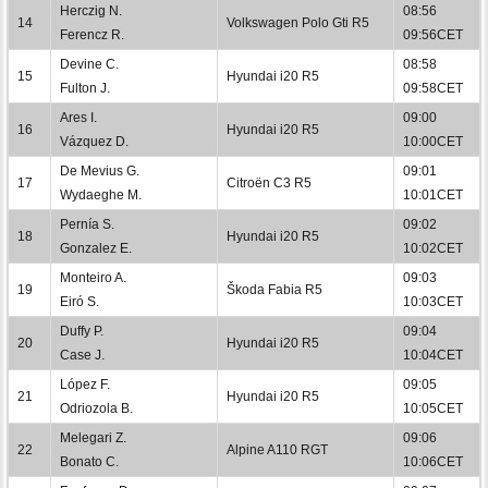
Herczig N.
08:56
14
Volkswagen Polo Gti R5
Ferencz R.
09:56CET
Devine C.
08:58
15
Hyundai i20 R5
Fulton J.
09:58CET
Ares I.
09:00
16
Hyundai i20 R5
Vázquez D.
10:00CET
De Mevius G.
09:01
17
Citroën C3 R5
Wydaeghe M.
10:01CET
Pernía S.
09:02
18
Hyundai i20 R5
Gonzalez E.
10:02CET
Monteiro A.
09:03
19
Škoda Fabia R5
Eiró S.
10:03CET
Duffy P.
09:04
20
Hyundai i20 R5
Case J.
10:04CET
López F.
09:05
21
Hyundai i20 R5
Odriozola B.
10:05CET
Melegari Z.
09:06
22
Alpine A110 RGT
Bonato C.
10:06CET