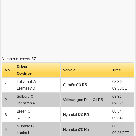
Number of crews:
37
Driver
No.
Vehicle
Time
Co-driver
Lukyanuk A.
08:30
1
Citroën C3 R5
Eremeev D.
09:30CET
Solberg O.
08:32
2
Volkswagen Polo Gti R5
Johnston A.
09:32CET
Breen C.
08:34
3
Hyundai i20 R5
Nagle P.
09:34CET
Munster G.
08:36
4
Hyundai i20 R5
Louka L.
09:36CET