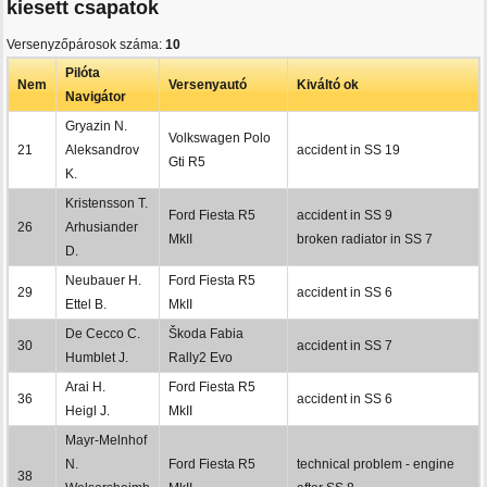
kiesett csapatok
Versenyzőpárosok száma:
10
Pilóta
Nem
Versenyautó
Kiváltó ok
Navigátor
Gryazin N.
Volkswagen Polo
21
Aleksandrov
accident in SS 19
Gti R5
K.
Kristensson T.
Ford Fiesta R5
accident in SS 9
26
Arhusiander
MkII
broken radiator in SS 7
D.
Neubauer H.
Ford Fiesta R5
29
accident in SS 6
Ettel B.
MkII
De Cecco C.
Škoda Fabia
30
accident in SS 7
Humblet J.
Rally2 Evo
Arai H.
Ford Fiesta R5
36
accident in SS 6
Heigl J.
MkII
Mayr-Melnhof
N.
Ford Fiesta R5
technical problem - engine
38