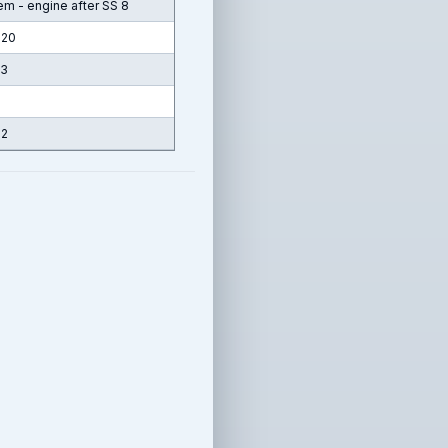
em - engine after SS 8
 20
13
 2