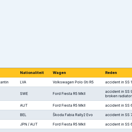
Nationaliteit
Wagen
Reden
antin
LVA
Volkswagen Polo Gti R5
accident in SS 
accident in SS 
SWE
Ford Fiesta R5 MkII
broken radiator
AUT
Ford Fiesta R5 MkII
accident in SS 
BEL
Škoda Fabia Rally2 Evo
accident in SS 
JPN / AUT
Ford Fiesta R5 MkII
accident in SS 