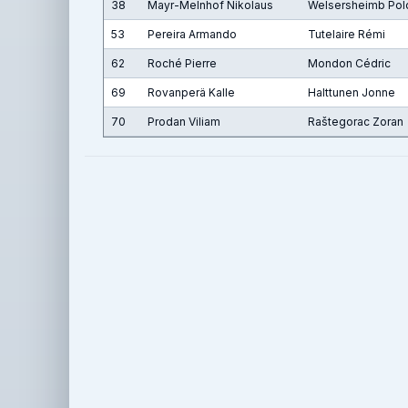
38
Mayr-Melnhof Nikolaus
Welsersheimb Pol
53
Pereira Armando
Tutelaire Rémi
62
Roché Pierre
Mondon Cédric
69
Rovanperä Kalle
Halttunen Jonne
70
Prodan Viliam
Raštegorac Zoran