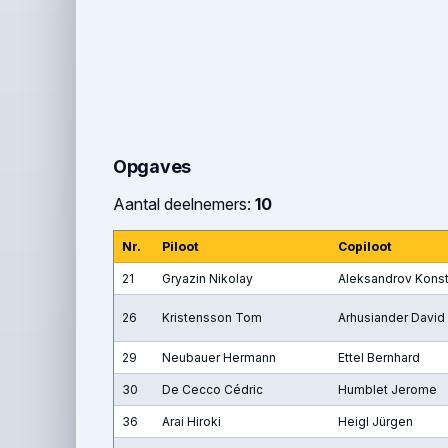
Opgaves
Aantal deelnemers:
10
Nr.
Piloot
Copiloot
21
Gryazin Nikolay
Aleksandrov Konst
26
Kristensson Tom
Arhusiander David
29
Neubauer Hermann
Ettel Bernhard
30
De Cecco Cédric
Humblet Jerome
36
Arai Hiroki
Heigl Jürgen