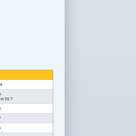
19
9
 in SS 7
6
7
6