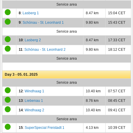
Service area
8
:
Lasberg 1
8.47 km
15:04 CET
9
:
Schönau - St. Leonhard 1
9.80 km
15:43 CET
Service area
10
:
Lasberg 2
8.47 km
17:33 CET
11
:
Schönau - St. Leonhard 2
9.80 km
18:12 CET
Service area
Day 3 - 05. 01. 2025
Service area
12
:
Windhaag 1
10.40 km
07:57 CET
13
:
Liebenau 1
8.76 km
08:45 CET
14
:
Windhaag 2
10.40 km
09:41 CET
Service area
15
:
SuperSpecial Freistadt 1
4.13 km
10:39 CET