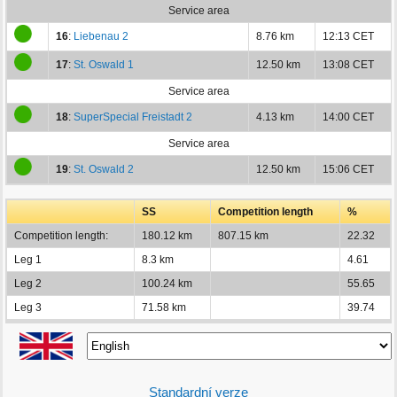
Service area
16
:
Liebenau 2
8.76 km
12:13 CET
17
:
St. Oswald 1
12.50 km
13:08 CET
Service area
18
:
SuperSpecial Freistadt 2
4.13 km
14:00 CET
Service area
19
:
St. Oswald 2
12.50 km
15:06 CET
SS
Competition length
%
Competition length:
180.12 km
807.15 km
22.32
Leg 1
8.3 km
4.61
Leg 2
100.24 km
55.65
Leg 3
71.58 km
39.74
Standardní verze