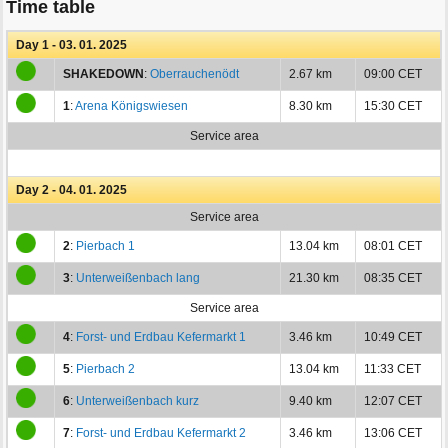
Time table
Day 1 - 03. 01. 2025
SHAKEDOWN
:
Oberrauchenödt
2.67 km
09:00 CET
1
:
Arena Königswiesen
8.30 km
15:30 CET
Service area
Day 2 - 04. 01. 2025
Service area
2
:
Pierbach 1
13.04 km
08:01 CET
3
:
Unterweißenbach lang
21.30 km
08:35 CET
Service area
4
:
Forst- und Erdbau Kefermarkt 1
3.46 km
10:49 CET
5
:
Pierbach 2
13.04 km
11:33 CET
6
:
Unterweißenbach kurz
9.40 km
12:07 CET
7
:
Forst- und Erdbau Kefermarkt 2
3.46 km
13:06 CET