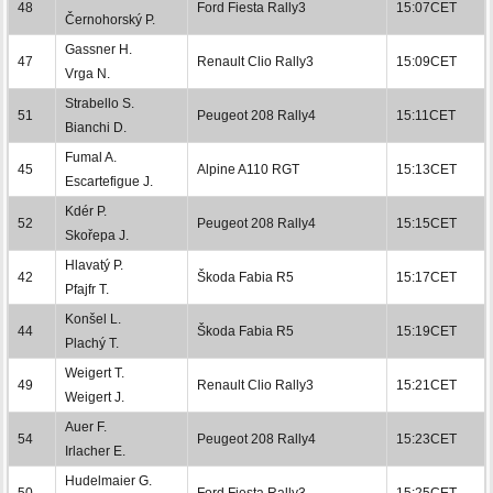
48
Ford Fiesta Rally3
15:07CET
Černohorský P.
Gassner H.
47
Renault Clio Rally3
15:09CET
Vrga N.
Strabello S.
51
Peugeot 208 Rally4
15:11CET
Bianchi D.
Fumal A.
45
Alpine A110 RGT
15:13CET
Escartefigue J.
Kdér P.
52
Peugeot 208 Rally4
15:15CET
Skořepa J.
Hlavatý P.
42
Škoda Fabia R5
15:17CET
Pfajfr T.
Konšel L.
44
Škoda Fabia R5
15:19CET
Plachý T.
Weigert T.
49
Renault Clio Rally3
15:21CET
Weigert J.
Auer F.
54
Peugeot 208 Rally4
15:23CET
Irlacher E.
Hudelmaier G.
50
Ford Fiesta Rally3
15:25CET