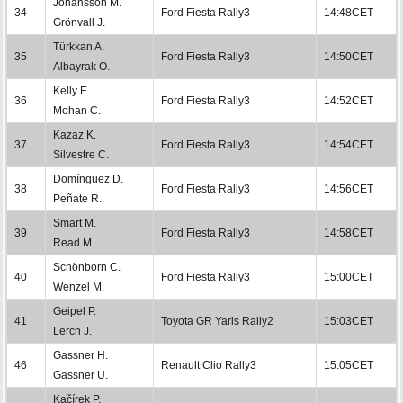
Johansson M.
34
Ford Fiesta Rally3
14:48CET
Grönvall J.
Türkkan A.
35
Ford Fiesta Rally3
14:50CET
Albayrak O.
Kelly E.
36
Ford Fiesta Rally3
14:52CET
Mohan C.
Kazaz K.
37
Ford Fiesta Rally3
14:54CET
Silvestre C.
Domínguez D.
38
Ford Fiesta Rally3
14:56CET
Peñate R.
Smart M.
39
Ford Fiesta Rally3
14:58CET
Read M.
Schönborn C.
40
Ford Fiesta Rally3
15:00CET
Wenzel M.
Geipel P.
41
Toyota GR Yaris Rally2
15:03CET
Lerch J.
Gassner H.
46
Renault Clio Rally3
15:05CET
Gassner U.
Kačírek P.