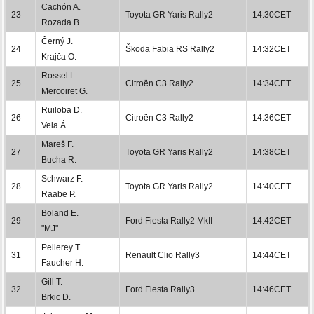
Cachón A.
23
Toyota GR Yaris Rally2
14:30CET
Rozada B.
Černý J.
24
Škoda Fabia RS Rally2
14:32CET
Krajča O.
Rossel L.
25
Citroën C3 Rally2
14:34CET
Mercoiret G.
Ruiloba D.
26
Citroën C3 Rally2
14:36CET
Vela Á.
Mareš F.
27
Toyota GR Yaris Rally2
14:38CET
Bucha R.
Schwarz F.
28
Toyota GR Yaris Rally2
14:40CET
Raabe P.
Boland E.
29
Ford Fiesta Rally2 MkII
14:42CET
"MJ" ..
Pellerey T.
31
Renault Clio Rally3
14:44CET
Faucher H.
Gill T.
32
Ford Fiesta Rally3
14:46CET
Brkic D.