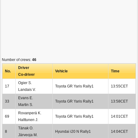
Number of crews:
46
Driver
No.
Vehicle
Time
Co-driver
Ogier S.
17
Toyota GR Yaris Rally1
13:55CET
Landais V.
Evans E.
33
Toyota GR Yaris Rally1
13:58CET
Martin S.
Rovanperä K.
69
Toyota GR Yaris Rally1
14:01CET
Halttunen J.
Tänak O.
8
Hyundai i20 N Rally1
14:04CET
Järveoja M.