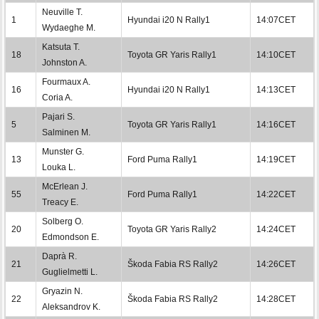
Neuville T.
1
Hyundai i20 N Rally1
14:07CET
Wydaeghe M.
Katsuta T.
18
Toyota GR Yaris Rally1
14:10CET
Johnston A.
Fourmaux A.
16
Hyundai i20 N Rally1
14:13CET
Coria A.
Pajari S.
5
Toyota GR Yaris Rally1
14:16CET
Salminen M.
Munster G.
13
Ford Puma Rally1
14:19CET
Louka L.
McErlean J.
55
Ford Puma Rally1
14:22CET
Treacy E.
Solberg O.
20
Toyota GR Yaris Rally2
14:24CET
Edmondson E.
Daprà R.
21
Škoda Fabia RS Rally2
14:26CET
Guglielmetti L.
Gryazin N.
22
Škoda Fabia RS Rally2
14:28CET
Aleksandrov K.