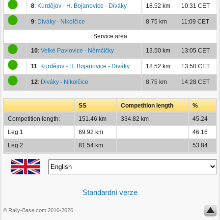
8
:
Kurdějov - H. Bojanovice - Diváky
18.52 km
10:31 CET
9
:
Diváky - Nikolčice
8.75 km
11:09 CET
Service area
10
:
Velké Pavlovice - Němčičky
13.50 km
13:05 CET
11
:
Kurdějov - H. Bojanovice - Diváky
18.52 km
13:50 CET
12
:
Diváky - Nikolčice
8.75 km
14:28 CET
SS
Competition length
%
Competition length:
151.46 km
334.82 km
45.24
Leg 1
69.92 km
46.16
Leg 2
81.54 km
53.84
Standardní verze
© Rally-Base.com 2010-2026