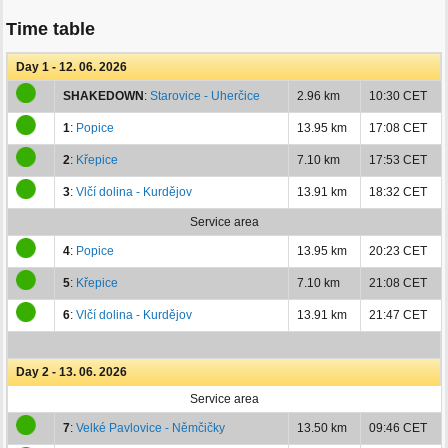
Time table
Day 1 - 12. 06. 2026
SHAKEDOWN
:
Starovice - Uherčice
2.96 km
10:30 CET
1
:
Popice
13.95 km
17:08 CET
2
:
Křepice
7.10 km
17:53 CET
3
:
Vlčí dolina - Kurdějov
13.91 km
18:32 CET
Service area
4
:
Popice
13.95 km
20:23 CET
5
:
Křepice
7.10 km
21:08 CET
6
:
Vlčí dolina - Kurdějov
13.91 km
21:47 CET
Day 2 - 13. 06. 2026
Service area
7
:
Velké Pavlovice - Němčičky
13.50 km
09:46 CET