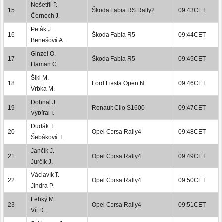
Nešetřil P.
15
Škoda Fabia RS Rally2
09:43CET
Černoch J.
Peták J.
16
Škoda Fabia R5
09:44CET
Benešová A.
Ginzel O.
17
Škoda Fabia R5
09:45CET
Haman O.
Šikl M.
18
Ford Fiesta Open N
09:46CET
Vrbka M.
Dohnal J.
19
Renault Clio S1600
09:47CET
Vybíral I.
Dudák T.
20
Opel Corsa Rally4
09:48CET
Šebáková T.
Jančík J.
21
Opel Corsa Rally4
09:49CET
Jurčík J.
Václavík T.
22
Opel Corsa Rally4
09:50CET
Jindra P.
Lehký M.
23
Opel Corsa Rally4
09:51CET
Vít D.