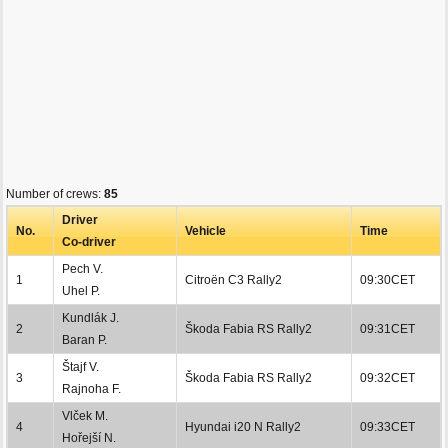
Number of crews:
85
Driver
No.
Vehicle
Time
Co-driver
Pech V.
1
Citroën C3 Rally2
09:30CET
Uhel P.
Kundlák J.
2
Škoda Fabia RS Rally2
09:31CET
Baran P.
Štajf V.
3
Škoda Fabia RS Rally2
09:32CET
Rajnoha F.
Vlček M.
4
Hyundai i20 N Rally2
09:33CET
Hořejší N.