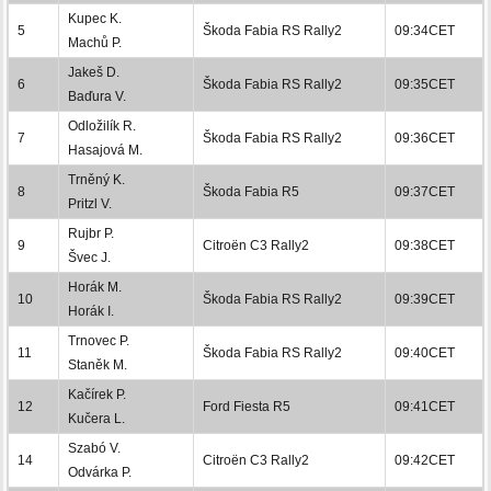
Kupec K.
5
Škoda Fabia RS Rally2
09:34CET
Machů P.
Jakeš D.
6
Škoda Fabia RS Rally2
09:35CET
Baďura V.
Odložilík R.
7
Škoda Fabia RS Rally2
09:36CET
Hasajová M.
Trněný K.
8
Škoda Fabia R5
09:37CET
Pritzl V.
Rujbr P.
9
Citroën C3 Rally2
09:38CET
Švec J.
Horák M.
10
Škoda Fabia RS Rally2
09:39CET
Horák I.
Trnovec P.
11
Škoda Fabia RS Rally2
09:40CET
Staněk M.
Kačírek P.
12
Ford Fiesta R5
09:41CET
Kučera L.
Szabó V.
14
Citroën C3 Rally2
09:42CET
Odvárka P.