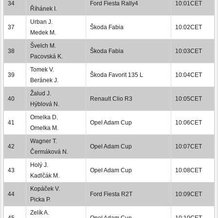
34
Ford Fiesta Rally4
10:01CET
Říhánek I.
Urban J.
37
Škoda Fabia
10:02CET
Medek M.
Švelch M.
38
Škoda Fabia
10:03CET
Pacovská K.
Tomek V.
39
Škoda Favorit 135 L
10:04CET
Beránek J.
Žalud J.
40
Renault Clio R3
10:05CET
Hýblová N.
Omelka D.
41
Opel Adam Cup
10:06CET
Omelka M.
Wagner T.
42
Opel Adam Cup
10:07CET
Čermáková N.
Holý J.
43
Opel Adam Cup
10:08CET
Kadlčák M.
Kopáček V.
44
Ford Fiesta R2T
10:09CET
Picka P.
Zelík A.
45
Opel Adam Cup
10:10CET