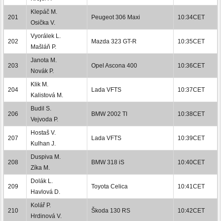
Klepáč M.
201
Peugeot 306 Maxi
10:34CET
Osička V.
Vyorálek L.
202
Mazda 323 GT-R
10:35CET
Mašláň P.
Janota M.
203
Opel Ascona 400
10:36CET
Novák P.
Klik M.
204
Lada VFTS
10:37CET
Kalistová M.
Budil S.
206
BMW 2002 TI
10:38CET
Vejvoda P.
Hostaš V.
207
Lada VFTS
10:39CET
Kulhan J.
Duspiva M.
208
BMW 318 iS
10:40CET
Zíka M.
Dolák L.
209
Toyota Celica
10:41CET
Havlová D.
Kolář P.
210
Škoda 130 RS
10:42CET
Hrdinová V.