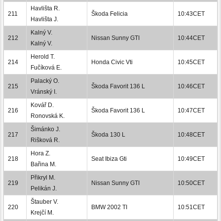
Havlišta R.
211
Škoda Felicia
10:43CET
Havlišta J.
Kalný V.
212
Nissan Sunny GTI
10:44CET
Kalný V.
Herold T.
214
Honda Civic Vti
10:45CET
Fučíková E.
Palacký O.
215
Škoda Favorit 136 L
10:46CET
Vránský I.
Kovář D.
216
Škoda Favorit 136 L
10:47CET
Ronovská K.
Šimánko J.
217
Škoda 130 L
10:48CET
Rišková R.
Hora Z.
218
Seat Ibiza Gti
10:49CET
Bařina M.
Přikryl M.
219
Nissan Sunny GTI
10:50CET
Pelikán J.
Štauber V.
220
BMW 2002 TI
10:51CET
Krejčí M.