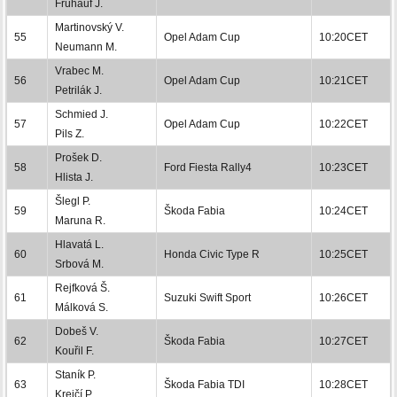
Frühauf J.
Martinovský V.
55
Opel Adam Cup
10:20CET
Neumann M.
Vrabec M.
56
Opel Adam Cup
10:21CET
Petrilák J.
Schmied J.
57
Opel Adam Cup
10:22CET
Pils Z.
Prošek D.
58
Ford Fiesta Rally4
10:23CET
Hlista J.
Šlegl P.
59
Škoda Fabia
10:24CET
Maruna R.
Hlavatá L.
60
Honda Civic Type R
10:25CET
Srbová M.
Rejfková Š.
61
Suzuki Swift Sport
10:26CET
Málková S.
Dobeš V.
62
Škoda Fabia
10:27CET
Kouřil F.
Staník P.
63
Škoda Fabia TDI
10:28CET
Krejčí P.