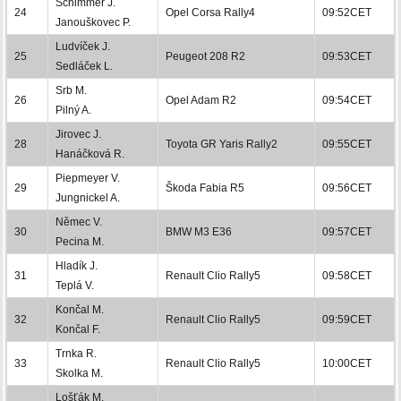
Schimmer J.
24
Opel Corsa Rally4
09:52CET
Janouškovec P.
Ludvíček J.
25
Peugeot 208 R2
09:53CET
Sedláček L.
Srb M.
26
Opel Adam R2
09:54CET
Pilný A.
Jirovec J.
28
Toyota GR Yaris Rally2
09:55CET
Hanáčková R.
Piepmeyer V.
29
Škoda Fabia R5
09:56CET
Jungnickel A.
Němec V.
30
BMW M3 E36
09:57CET
Pecina M.
Hladík J.
31
Renault Clio Rally5
09:58CET
Teplá V.
Končal M.
32
Renault Clio Rally5
09:59CET
Končal F.
Trnka R.
33
Renault Clio Rally5
10:00CET
Skolka M.
Lošťák M.