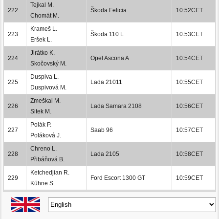
Tejkal M.
222
Škoda Felicia
10:52CET
Chomát M.
Krameš L.
223
Škoda 110 L
10:53CET
Eršek L.
Jirátko K.
224
Opel Ascona A
10:54CET
Skočovský M.
Duspiva L.
225
Lada 21011
10:55CET
Duspivová M.
Zmeškal M.
226
Lada Samara 2108
10:56CET
Sitek M.
Polák P.
227
Saab 96
10:57CET
Poláková J.
Chreno L.
228
Lada 2105
10:58CET
Přibáňová B.
Ketchedjian R.
229
Ford Escort 1300 GT
10:59CET
Kühne S.