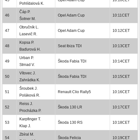
Pohlídalová K.
Čáp P.
46
Opel Adam Cup
10:11CET
Šotner M.
Obručník L.
47
Opel Adam Cup
10:12CET
Lasevič R.
Kopsa P.
48
Seat Ibiza TDI
10:13CET
Baďurová H.
Urban P.
49
Škoda Fabia TDI
10:14CET
Strnad V.
Vítovec J.
50
Škoda Fabia TDI
10:15CET
Zahrádka K.
Šroubek J.
51
Renault Clio Rally5
10:16CET
Poláková R.
Reiss J.
52
Škoda 130 LR
10:17CET
Procházka P.
Karpfinger T.
53
Škoda 130 RS
10:18CET
Klap J.
Zbíral M.
54
Škoda Felicia
10:19CET